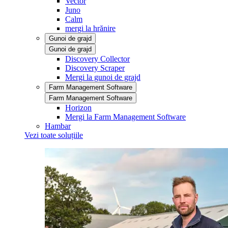
Vector
Juno
Calm
mergi la hrănire
Gunoi de grajd
Gunoi de grajd
Discovery Collector
Discovery Scraper
Mergi la gunoi de grajd
Farm Management Software
Farm Management Software
Horizon
Mergi la Farm Management Software
Hambar
Vezi toate soluțiile