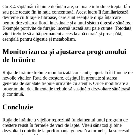
Cu 3-4 săptămâni înainte de înțărcare, se poate introduce treptat fân
sau paie tocate fin în rația concentrată. Acest lucru îi familiarizează
devreme cu furajele fibroase, care sunt esențiale după înțărcare
pentru dezvoltarea florei intestinale și a unui sistem digestiv sănătos.
Exemple potrivite de furaje: lucernă uscată sau paie curate. Totodată,
vițeii trebuie să aibă permanent acces la apă curată și proaspătă,
esențială pentru digestie și metabolism.
Monitorizarea și ajustarea programului
de hrănire
Rația de hrănire trebuie monitorizată constant și ajustată în funcție de
nevoile vițeilor. Rata de creștere, câștigul în greutate și starea
generală de sănătate trebuie urmărite cu atenție. Orice modificare a
programului de alimentație trebuie să susțină o dezvoltare sănătoasă
și continuă.
Concluzie
Rația de hrănire a vițeilor reprezintă fundamentul unui program de
creștere reușit în fermele de vaci de lapte. Vițeii sănătoși și bine
dezvoltați contribuie la performanța generală a turmei și la succesul