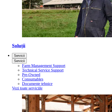
Soluții
Servicii
Servicii
Farm Management Support
Technical Service Support
Pre-Owned
Consumables
Documente tehnice
Vezi toate serviciile