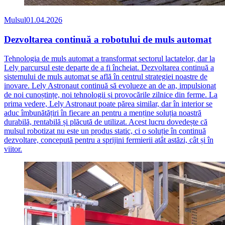
Mulsul
01.04.2026
Dezvoltarea continuă a robotului de muls automat
Tehnologia de muls automat a transformat sectorul lactatelor, dar la
Lely parcursul este departe de a fi încheiat. Dezvoltarea continuă a
sistemului de muls automat se află în centrul strategiei noastre de
inovare. Lely Astronaut continuă să evolueze an de an, impulsionat
de noi cunoștințe, noi tehnologii și provocările zilnice din ferme. La
prima vedere, Lely Astronaut poate părea similar, dar în interior se
aduc îmbunătățiri în fiecare an pentru a menține soluția noastră
durabilă, rentabilă și plăcută de utilizat. Acest lucru dovedește că
mulsul robotizat nu este un produs static, ci o soluție în continuă
dezvoltare, concepută pentru a sprijini fermierii atât astăzi, cât și în
viitor.