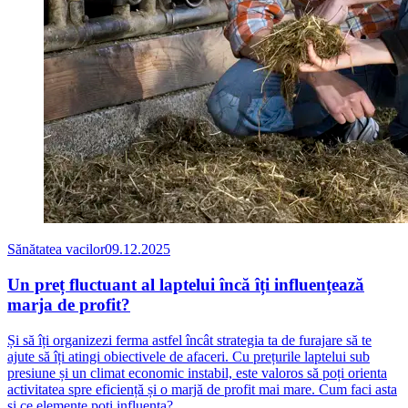
Sănătatea vacilor
09.12.2025
Un preț fluctuant al laptelui încă îți influențează
marja de profit?
Și să îți organizezi ferma astfel încât strategia ta de furajare să te
ajute să îți atingi obiectivele de afaceri. Cu prețurile laptelui sub
presiune și un climat economic instabil, este valoros să poți orienta
activitatea spre eficiență și o marjă de profit mai mare. Cum faci asta
și ce elemente poți influența?