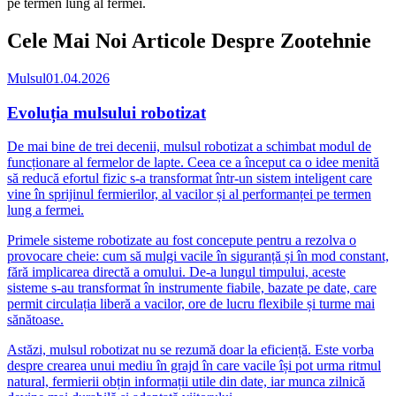
pe termen lung al fermei.
Cele Mai Noi Articole Despre Zootehnie
Mulsul
01.04.2026
Evoluția mulsului robotizat
De mai bine de trei decenii, mulsul robotizat a schimbat modul de
funcționare al fermelor de lapte. Ceea ce a început ca o idee menită
să reducă efortul fizic s-a transformat într-un sistem inteligent care
vine în sprijinul fermierilor, al vacilor și al performanței pe termen
lung a fermei.
Primele sisteme robotizate au fost concepute pentru a rezolva o
provocare cheie: cum să mulgi vacile în siguranță și în mod constant,
fără implicarea directă a omului. De-a lungul timpului, aceste
sisteme s-au transformat în instrumente fiabile, bazate pe date, care
permit circulația liberă a vacilor, ore de lucru flexibile și turme mai
sănătoase.
Astăzi, mulsul robotizat nu se rezumă doar la eficiență. Este vorba
despre crearea unui mediu în grajd în care vacile își pot urma ritmul
natural, fermierii obțin informații utile din date, iar munca zilnică