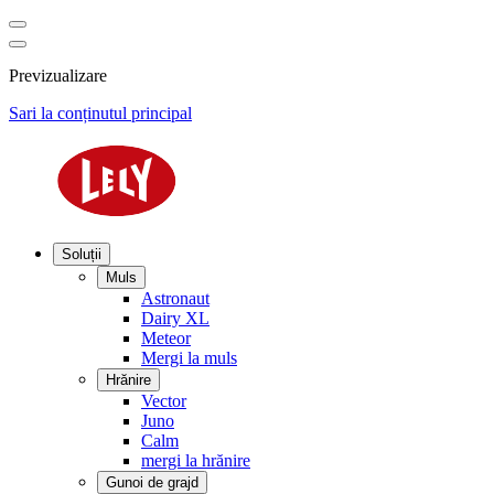
Previzualizare
Sari la conținutul principal
Soluții
Muls
Astronaut
Dairy XL
Meteor
Mergi la muls
Hrănire
Vector
Juno
Calm
mergi la hrănire
Gunoi de grajd