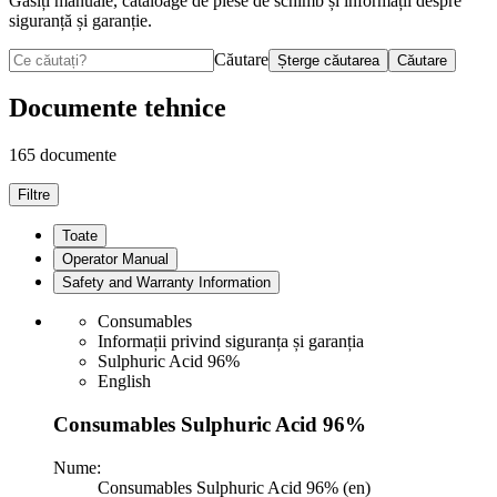
Găsiți manuale, cataloage de piese de schimb și informații despre
siguranță și garanție.
Căutare
Șterge căutarea
Căutare
Documente tehnice
165 documente
Filtre
Toate
Operator Manual
Safety and Warranty Information
Consumables
Informații privind siguranța și garanția
Sulphuric Acid 96%
English
Consumables Sulphuric Acid 96%
Nume:
Consumables Sulphuric Acid 96% (en)