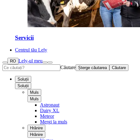
Servicii
Centrul tău Lely
Lely-ul meu
RO
Căutare
Șterge căutarea
Căutare
Soluții
Soluții
Muls
Muls
Astronaut
Dairy XL
Meteor
Mergi la muls
Hrănire
Hrănire