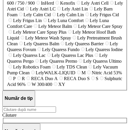
600 / 750 / 900
InHerd
Kenofix
Lely Astri Cell
Lely
Astri Cid
Lely Astri LC
Lely Astri Lin
Lely Barn
Foam
Lely Calm Cid
Lely Calm Lin
Lely Frigus Cid
Lely Frigus Lin
Lely Luna Comfort
Lely Luna
Comfort Care
Lely Meteor Balm
Lely Meteor Care Spray
Lely Meteor Care Spray Plus
Lely Meteor Hoof Bath
Liquid
Lely Meteor Wash Spray
Lely Pretreatment Brush
Clean
Lely Quaress Balm
Lely Quaress Barrier
Lely
Quaress Fovum
Lely Quaress Fundo
Lely Quaress Iodine
Lely Quaress Lac
Lely Quaress Lac Plus
Lely
Quaress Pergo
Lely Quaress Premo
Lely Quaress Ultimo
Lely Robotics Foam
Lely TDS Clean
Lely Vacuum
Pump Clean
LelyWALK-LIQUID
M
Nitric Acid 53%
P
R
RECA Duo A
RECA Duo S
S
Sulphuric
Acid 96%
W 300/400
XY
Număr de tip
Căutare