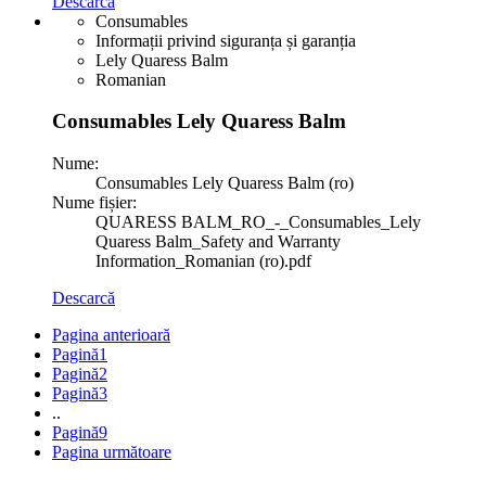
Descarcă
Consumables
Informații privind siguranța și garanția
Lely Quaress Balm
Romanian
Consumables Lely Quaress Balm
Nume:
Consumables Lely Quaress Balm (ro)
Nume fișier:
QUARESS BALM_RO_-_Consumables_Lely
Quaress Balm_Safety and Warranty
Information_Romanian (ro).pdf
Descarcă
Pagina anterioară
Pagină
1
Pagină
2
Pagină
3
..
Pagină
9
Pagina următoare