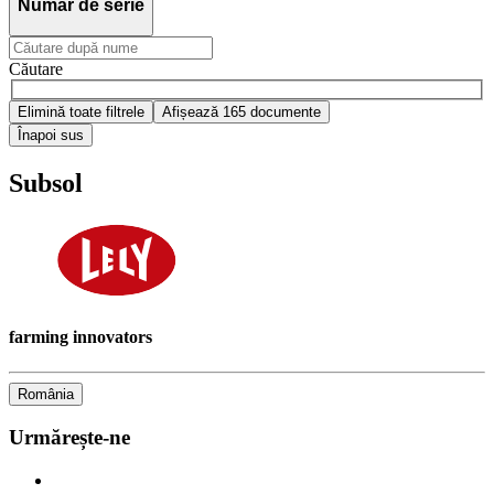
Număr de serie
Căutare
Elimină toate filtrele
Afișează 165 documente
Înapoi sus
Subsol
farming innovators
România
Urmărește-ne