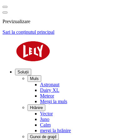
Previzualizare
Sari la conținutul principal
Soluții
Muls
Astronaut
Dairy XL
Meteor
Mergi la muls
Hrănire
Vector
Juno
Calm
mergi la hrănire
Gunoi de grajd