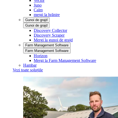
Vector
Juno
Calm
mergi la hrănire
Gunoi de grajd
Gunoi de grajd
Discovery Collector
Discovery Scraper
Mergi la gunoi de grajd
Farm Management Software
Farm Management Software
Horizon
Mergi la Farm Management Software
Hambar
Vezi toate soluțiile