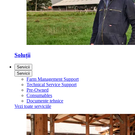
Soluții
Servicii
Servicii
Farm Management Support
Technical Service Support
Pre-Owned
Consumables
Documente tehnice
Vezi toate serviciile