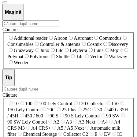
Mașină
Căutare
Additional reader
Aircon
Astronaut
Commodus
Consumables
Controller & antenna
Cosmix
Discovery
Grazeway
Juno
L4c
Lelyterra
Luna
Mqc-c
Polymat
Polytronic
Shuttle
T4c
Vector
Walkway
Weeder
Tip
Căutare
10
100
100 Lely Control
120 Collector
150
150 Lely Control
20C
25 Plus
25C
30
400 / 35H
/ 45H
450 / 600
90 S
90 S Lely Control
90 SW
90 SW Lely Control
A2
A3
A3 Next
A4
A4
CRS M3
A4 CRS+
A5 / A5 Next
Automatic milk
filter
Chemical Storage
Collector C2
E
EV
IC