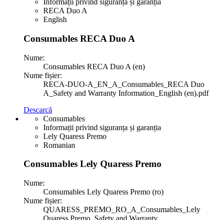
Informații privind siguranța și garanția
RECA Duo A
English
Consumables RECA Duo A
Nume:
Consumables RECA Duo A (en)
Nume fișier:
RECA-DUO-A_EN_A_Consumables_RECA Duo
A_Safety and Warranty Information_English (en).pdf
Descarcă
Consumables
Informații privind siguranța și garanția
Lely Quaress Premo
Romanian
Consumables Lely Quaress Premo
Nume:
Consumables Lely Quaress Premo (ro)
Nume fișier:
QUARESS_PREMO_RO_A_Consumables_Lely
Quaress Premo_Safety and Warranty