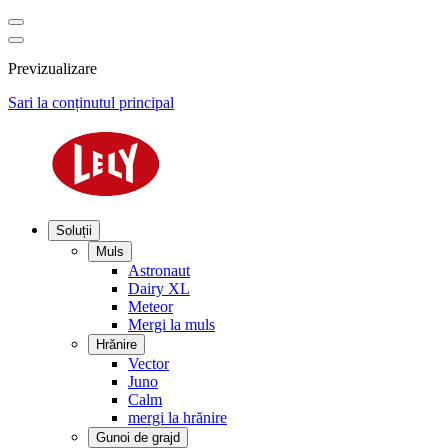
Previzualizare
Sari la conținutul principal
Soluții
Muls
Astronaut
Dairy XL
Meteor
Mergi la muls
Hrănire
Vector
Juno
Calm
mergi la hrănire
Gunoi de grajd