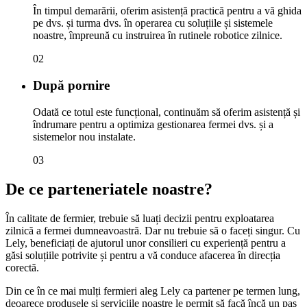
În timpul demarării, oferim asistență practică pentru a vă ghida
pe dvs. și turma dvs. în operarea cu soluțiile și sistemele
noastre, împreună cu instruirea în rutinele robotice zilnice.
02
După pornire
Odată ce totul este funcțional, continuăm să oferim asistență și
îndrumare pentru a optimiza gestionarea fermei dvs. și a
sistemelor nou instalate.
03
De ce parteneriatele noastre?
În calitate de fermier, trebuie să luați decizii pentru exploatarea
zilnică a fermei dumneavoastră. Dar nu trebuie să o faceți singur. Cu
Lely, beneficiați de ajutorul unor consilieri cu experiență pentru a
găsi soluțiile potrivite și pentru a vă conduce afacerea în direcția
corectă.
Din ce în ce mai mulți fermieri aleg Lely ca partener pe termen lung,
deoarece produsele și serviciile noastre le permit să facă încă un pas