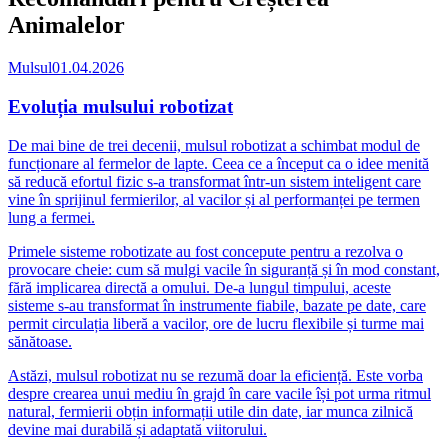
Animalelor
Mulsul
01.04.2026
Evoluția mulsului robotizat
De mai bine de trei decenii, mulsul robotizat a schimbat modul de
funcționare al fermelor de lapte. Ceea ce a început ca o idee menită
să reducă efortul fizic s-a transformat într-un sistem inteligent care
vine în sprijinul fermierilor, al vacilor și al performanței pe termen
lung a fermei.
Primele sisteme robotizate au fost concepute pentru a rezolva o
provocare cheie: cum să mulgi vacile în siguranță și în mod constant,
fără implicarea directă a omului. De-a lungul timpului, aceste
sisteme s-au transformat în instrumente fiabile, bazate pe date, care
permit circulația liberă a vacilor, ore de lucru flexibile și turme mai
sănătoase.
Astăzi, mulsul robotizat nu se rezumă doar la eficiență. Este vorba
despre crearea unui mediu în grajd în care vacile își pot urma ritmul
natural, fermierii obțin informații utile din date, iar munca zilnică
devine mai durabilă și adaptată viitorului.