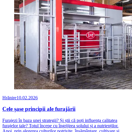
Hrănire
10.02.2026
Cele șase principii ale furajării
Furajezi în baza unei strategii? Și știi că poți influența calitatea
furajelor tale? Totul începe cu îngrijirea solului și a nutrienților.
Apoi, prin alegerea culturilor potrivite, însămânțare, cultivare și