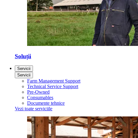
Soluții
Servicii
Servicii
Farm Management Support
Technical Service Support
Pre-Owned
Consumables
Documente tehnice
Vezi toate serviciile