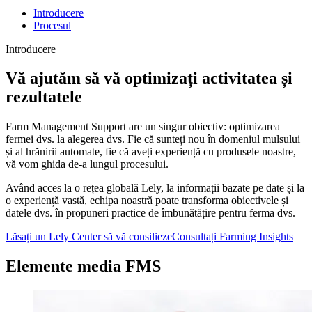
Introducere
Procesul
Introducere
Vă ajutăm să vă optimizați activitatea și
rezultatele
Farm Management Support are un singur obiectiv: optimizarea
fermei dvs. la alegerea dvs. Fie că sunteți nou în domeniul mulsului
și al hrănirii automate, fie că aveți experiență cu produsele noastre,
vă vom ghida de-a lungul procesului.
Având acces la o rețea globală Lely, la informații bazate pe date și la
o experiență vastă, echipa noastră poate transforma obiectivele și
datele dvs. în propuneri practice de îmbunătățire pentru ferma dvs.
Lăsați un Lely Center să vă consilieze
Consultați Farming Insights
Elemente media FMS