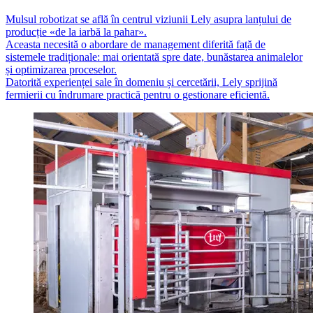
Mulsul robotizat se află în centrul viziunii Lely asupra lanțului de
producție «de la iarbă la pahar».
Aceasta necesită o abordare de management diferită față de
sistemele tradiționale: mai orientată spre date, bunăstarea animalelor
și optimizarea proceselor.
Datorită experienței sale în domeniu și cercetării, Lely sprijină
fermierii cu îndrumare practică pentru o gestionare eficientă.