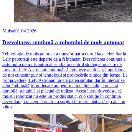
Mulsul
01.04.2026
Dezvoltarea continuă a robotului de muls automat
Tehnologia de muls automat a transformat sectorul lactatelor, dar la
Lely parcursul este departe de a fi încheiat. Dezvoltarea continuă a
sistemului de muls automat se află în centrul strategiei noastre de
inovare. Lely Astronaut continuă să evolueze an de an, impulsionat
de noi cunoștințe, noi tehnologii și provocările zilnice din ferme. La
prima vedere, Lely Astronaut poate părea similar, dar în interior se
aduc îmbunătățiri în fiecare an pentru a menține soluția noastră
durabilă, rentabilă și plăcută de utilizat. Acest lucru dovedește că
mulsul robotizat nu este un produs static, ci o soluție în continuă
dezvoltare, concepută pentru a sprijini fermierii atât astăzi, cât și în
viitor.