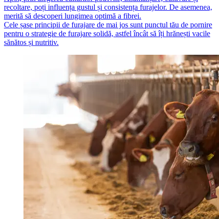
recoltare, poți influența gustul și consistența furajelor. De asemenea,
merită să descoperi lungimea optimă a fibrei.
Cele șase principii de furajare de mai jos sunt punctul tău de pornire
pentru o strategie de furajare solidă, astfel încât să îți hrănești vacile
sănătos și nutritiv.