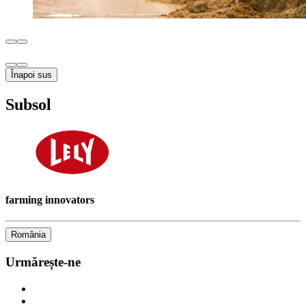
Înapoi sus
Subsol
farming innovators
România
Urmărește-ne