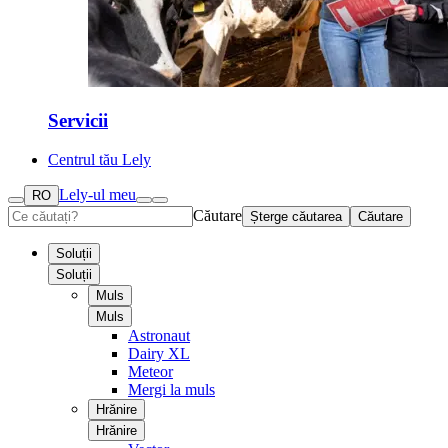
Servicii
Centrul tău Lely
Lely-ul meu
RO
Căutare
Șterge căutarea
Căutare
Soluții
Soluții
Muls
Muls
Astronaut
Dairy XL
Meteor
Mergi la muls
Hrănire
Hrănire