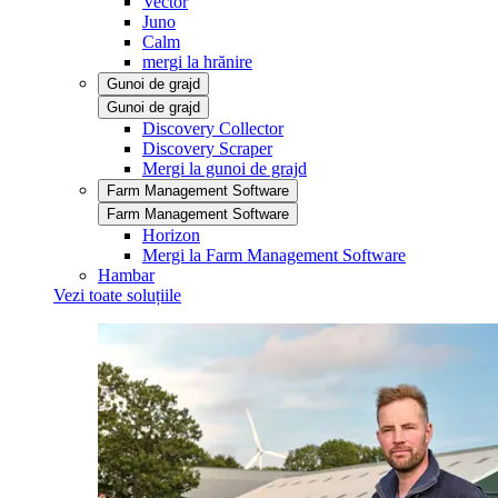
Vector
Juno
Calm
mergi la hrănire
Gunoi de grajd
Gunoi de grajd
Discovery Collector
Discovery Scraper
Mergi la gunoi de grajd
Farm Management Software
Farm Management Software
Horizon
Mergi la Farm Management Software
Hambar
Vezi toate soluțiile