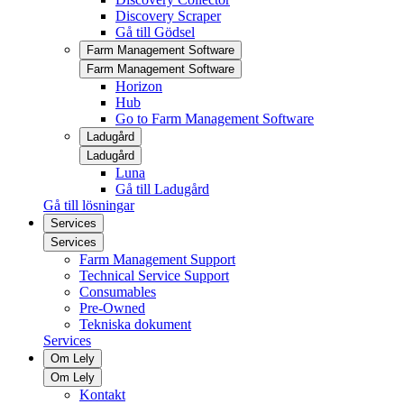
Discovery Scraper
Gå till Gödsel
Farm Management Software
Farm Management Software
Horizon
Hub
Go to Farm Management Software
Ladugård
Ladugård
Luna
Gå till Ladugård
Gå till lösningar
Services
Services
Farm Management Support
Technical Service Support
Consumables
Pre-Owned
Tekniska dokument
Services
Om Lely
Om Lely
Kontakt