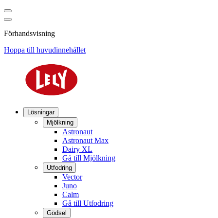
Förhandsvisning
Hoppa till huvudinnehållet
Lösningar
Mjölkning
Astronaut
Astronaut Max
Dairy XL
Gå till Mjölkning
Utfodring
Vector
Juno
Calm
Gå till Utfodring
Gödsel