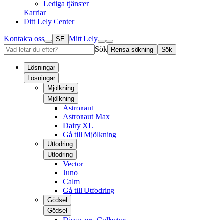
Lediga tjänster
Karriar
Ditt Lely Center
Kontakta oss
Mitt Lely
SE
Sök
Rensa sökning
Sök
Lösningar
Lösningar
Mjölkning
Mjölkning
Astronaut
Astronaut Max
Dairy XL
Gå till Mjölkning
Utfodring
Utfodring
Vector
Juno
Calm
Gå till Utfodring
Gödsel
Gödsel
Discovery Collector