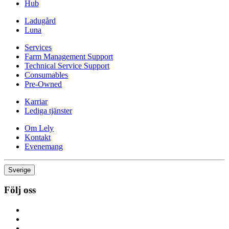
Hub
Ladugård
Luna
Services
Farm Management Support
Technical Service Support
Consumables
Pre-Owned
Karriar
Lediga tjänster
Om Lely
Kontakt
Evenemang
Sverige
Följ oss