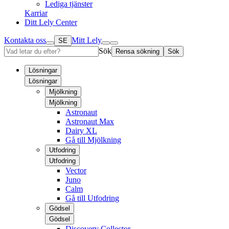
Lediga tjänster
Karriar
Ditt Lely Center
Kontakta oss
Mitt Lely
SE
Sök
Rensa sökning
Sök
Lösningar
Lösningar
Mjölkning
Mjölkning
Astronaut
Astronaut Max
Dairy XL
Gå till Mjölkning
Utfodring
Utfodring
Vector
Juno
Calm
Gå till Utfodring
Gödsel
Gödsel
Discovery Collector