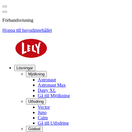
Förhandsvisning
Hoppa till huvudinnehållet
Lösningar
Mjölkning
Astronaut
Astronaut Max
Dairy XL
Gå till Mjölkning
Utfodring
Vector
Juno
Calm
Gå till Utfodring
Gödsel