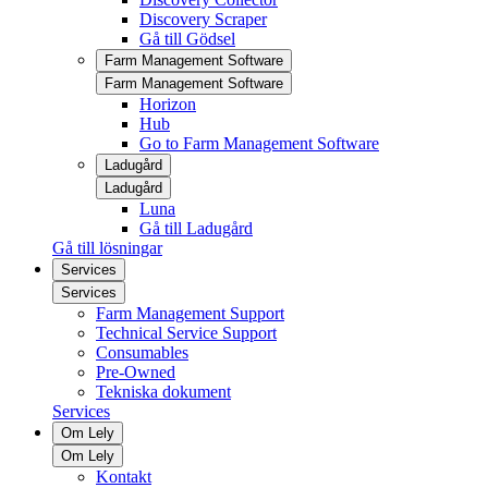
Discovery Scraper
Gå till Gödsel
Farm Management Software
Farm Management Software
Horizon
Hub
Go to Farm Management Software
Ladugård
Ladugård
Luna
Gå till Ladugård
Gå till lösningar
Services
Services
Farm Management Support
Technical Service Support
Consumables
Pre-Owned
Tekniska dokument
Services
Om Lely
Om Lely
Kontakt