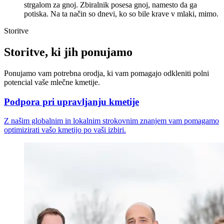
strgalom za gnoj. Zbiralnik posesa gnoj, namesto da ga
potiska. Na ta način so dnevi, ko so bile krave v mlaki, mimo.
Storitve
Storitve, ki jih ponujamo
Ponujamo vam potrebna orodja, ki vam pomagajo odkleniti polni
potencial vaše mlečne kmetije.
Podpora pri upravljanju kmetije
Z našim globalnim in lokalnim strokovnim znanjem vam pomagamo
optimizirati vašo kmetijo po vaši izbiri.