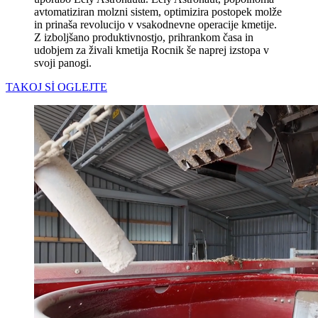
avtomatiziran molzni sistem, optimizira postopek molže
in prinaša revolucijo v vsakodnevne operacije kmetije.
Z izboljšano produktivnostjo, prihrankom časa in
udobjem za živali kmetija Rocnik še naprej izstopa v
svoji panogi.
TAKOJ Sİ OGLEJTE