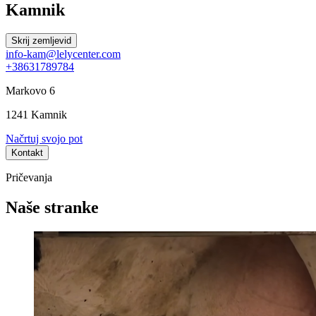
Kamnik
Skrij zemljevid
info-kam@lelycenter.com
+38631789784
Markovo 6
1241 Kamnik
Načrtuj svojo pot
Kontakt
Pričevanja
Naše stranke