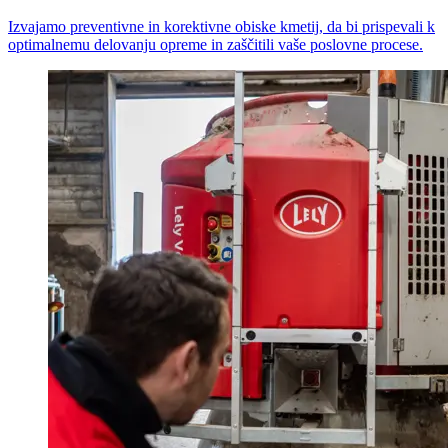
Izvajamo preventivne in korektivne obiske kmetij, da bi prispevali k
optimalnemu delovanju opreme in zaščitili vaše poslovne procese.