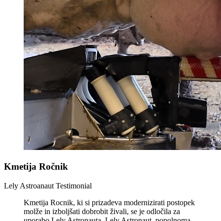
Kmetija Ročnik
Lely Astroanaut Testimonial
Kmetija Rocnik, ki si prizadeva modernizirati postopek
molže in izboljšati dobrobit živali, se je odločila za
uporabo Lely Astronauta. Lely Astronaut, popolnoma