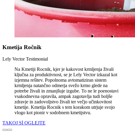
Kmetija Ročnik
Lely Vector Testimonial
Na Kmetiji Rocnik, kjer je kakovost krmljenja živali
ključna za produktivnost, se je Lely Vector izkazal kot
izjemna rešitev. Popolnoma avtomatiziran sistem
krmljenja natančno odmerja svežo krmo glede na
potrebe živali in zmanjšuje izgube. To ne le poenostavi
vsakodnevna opravila, ampak zagotavlja tudi boljše
zdravje in zadovoljstvo živali ter večjo učinkovitost
kmetije. Kmetija Rocnik s tem korakom utrjuje svojo
vlogo kot pionir v sodobnem kmetijstvu.
TAKOJ Sİ OGLEJTE