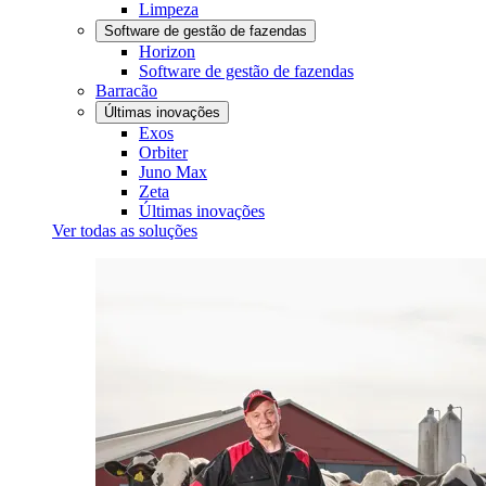
Limpeza
Software de gestão de fazendas
Horizon
Software de gestão de fazendas
Barracão
Últimas inovações
Exos
Orbiter
Juno Max
Zeta
Últimas inovações
Ver todas as soluções