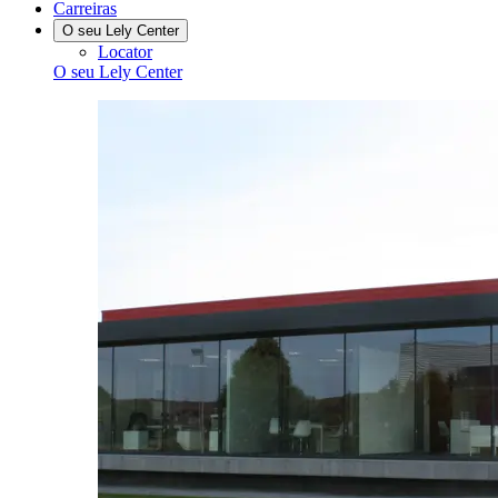
Carreiras
O seu Lely Center
Locator
O seu Lely Center