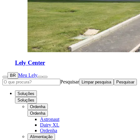
Lely Center
Meu Lely
BR
Pesquisar
Limpar pesquisa
Pesquisar
Soluções
Soluções
Ordenha
Ordenha
Astronaut
Dairy XL
Ordenha
Alimentação