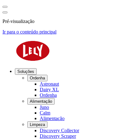
Pré-visualização
Ir para o conteúdo principal
Soluções
Ordenha
Astronaut
Dairy XL
Ordenha
Alimentação
Juno
Calm
Alimentação
Limpeza
Discovery Collector
Discovery Scraper