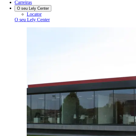
Carreiras
O seu Lely Center
Locator
O seu Lely Center