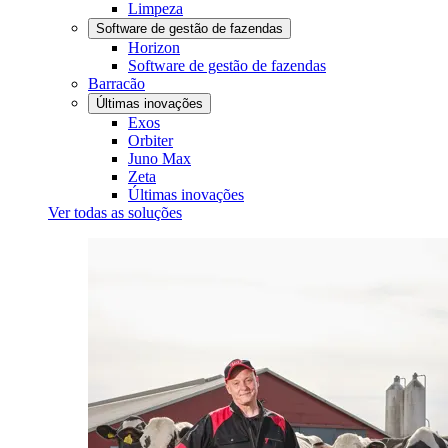
Limpeza
Software de gestão de fazendas
Horizon
Software de gestão de fazendas
Barracão
Últimas inovações
Exos
Orbiter
Juno Max
Zeta
Últimas inovações
Ver todas as soluções