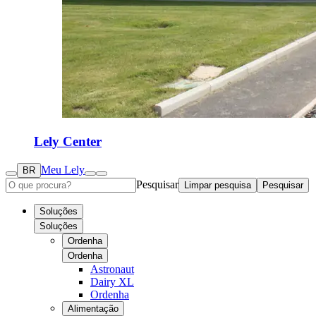
Lely Center
Meu Lely
BR
Pesquisar
Limpar pesquisa
Pesquisar
Soluções
Soluções
Ordenha
Ordenha
Astronaut
Dairy XL
Ordenha
Alimentação