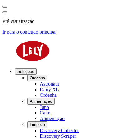
Pré-visualização
Ir para o conteúdo principal
Soluções
Ordenha
Astronaut
Dairy XL
Ordenha
Alimentação
Juno
Calm
Alimentação
Limpeza
Discovery Collector
Discovery Scraper