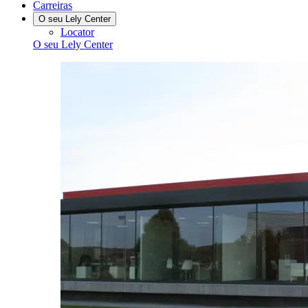
Carreiras
O seu Lely Center
Locator
O seu Lely Center