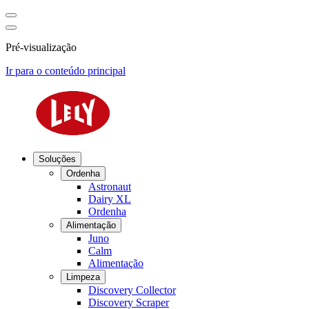
Pré-visualização
Ir para o conteúdo principal
Soluções
Ordenha
Astronaut
Dairy XL
Ordenha
Alimentação
Juno
Calm
Alimentação
Limpeza
Discovery Collector
Discovery Scraper