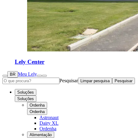
Lely Center
Meu Lely
BR
Pesquisar
Limpar pesquisa
Pesquisar
Soluções
Soluções
Ordenha
Ordenha
Astronaut
Dairy XL
Ordenha
Alimentação