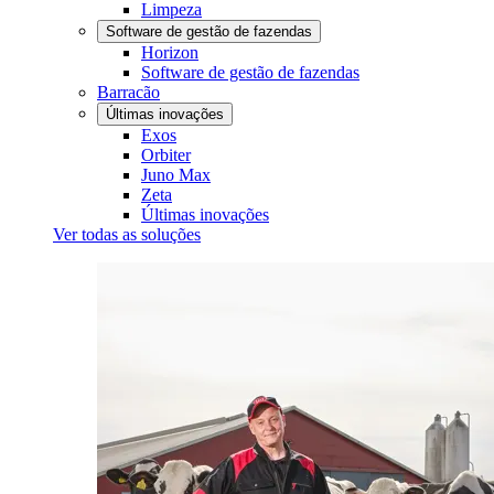
Limpeza
Software de gestão de fazendas
Horizon
Software de gestão de fazendas
Barracão
Últimas inovações
Exos
Orbiter
Juno Max
Zeta
Últimas inovações
Ver todas as soluções