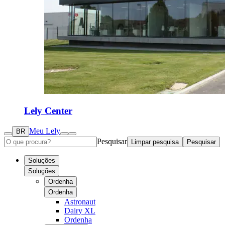
Lely Center
Meu Lely
BR
Pesquisar
Limpar pesquisa
Pesquisar
Soluções
Soluções
Ordenha
Ordenha
Astronaut
Dairy XL
Ordenha