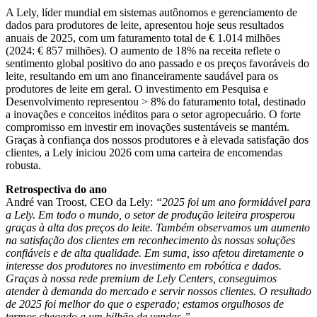
A Lely, líder mundial em sistemas autônomos e gerenciamento de
dados para produtores de leite, apresentou hoje seus resultados
anuais de 2025, com um faturamento total de € 1.014 milhões
(2024: € 857 milhões). O aumento de 18% na receita reflete o
sentimento global positivo do ano passado e os preços favoráveis do
leite, resultando em um ano financeiramente saudável para os
produtores de leite em geral. O investimento em Pesquisa e
Desenvolvimento representou > 8% do faturamento total, destinado
a inovações e conceitos inéditos para o setor agropecuário. O forte
compromisso em investir em inovações sustentáveis se mantém.
Graças à confiança dos nossos produtores e à elevada satisfação dos
clientes, a Lely iniciou 2026 com uma carteira de encomendas
robusta.
Retrospectiva
do ano
André van Troost, CEO da Lely:
“2025 foi um ano formidável para
a Lely. Em todo o mundo, o setor de produção leiteira prosperou
graças à alta dos preços do leite. Também observamos um aumento
na satisfação dos clientes em reconhecimento às nossas soluções
confiáveis e de alta qualidade. Em suma, isso afetou diretamente o
interesse dos produtores no investimento em robótica e dados.
Graças à nossa rede premium de Lely Centers, conseguimos
atender à demanda do mercado e servir nossos clientes. O resultado
de 2025 foi melhor do que o esperado; estamos orgulhosos de
termos chegado a um bilhão de vendas.”