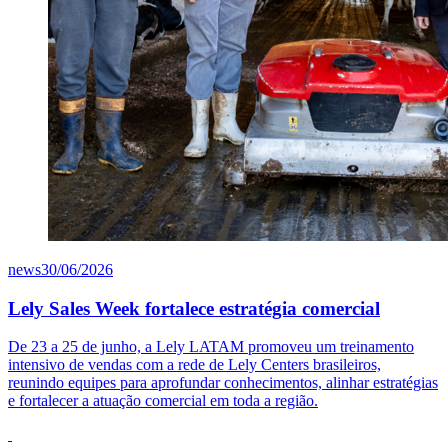
news
30/06/2026
Lely Sales Week fortalece estratégia comercial
De 23 a 25 de junho, a Lely LATAM promoveu um treinamento
intensivo de vendas com a rede de Lely Centers brasileiros,
reunindo equipes para aprofundar conhecimentos, alinhar estratégias
e fortalecer a atuação comercial em toda a região.