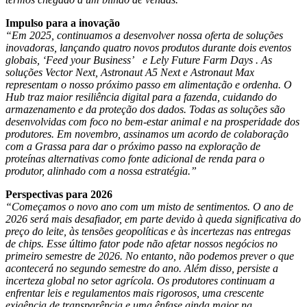
Impulso para a inovação
“Em 2025, continuamos a desenvolver nossa oferta de soluções
inovadoras, lançando quatro novos produtos durante dois eventos
globais, ‘Feed your Business’ e Lely Future Farm Days . As
soluções Vector Next, Astronaut A5 Next e Astronaut Max
representam o nosso próximo passo em alimentação e ordenha. O
Hub traz maior resiliência digital para a fazenda, cuidando do
armazenamento e da proteção dos dados. Todas as soluções são
desenvolvidas com foco no bem-estar animal e na prosperidade dos
produtores. Em novembro, assinamos um acordo de colaboração
com a Grassa para dar o próximo passo na exploração de
proteínas alternativas como fonte adicional de renda para o
produtor, alinhado com a nossa estratégia.”
Perspectivas para 2026
“Começamos o novo ano com um misto de sentimentos. O ano de
2026 será mais desafiador, em parte devido à queda significativa do
preço do leite, às tensões geopolíticas e às incertezas nas entregas
de chips. Esse último fator pode não afetar nossos negócios no
primeiro semestre de 2026. No entanto, não podemos prever o que
acontecerá no segundo semestre do ano. Além disso, persiste a
incerteza global no setor agrícola. Os produtores continuam a
enfrentar leis e regulamentos mais rigorosos, uma crescente
exigência de transparência e uma ênfase ainda maior na