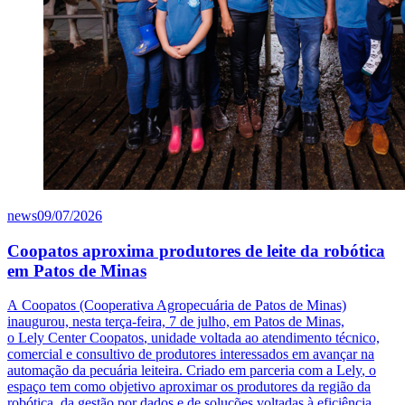
news
09/07/2026
Coopatos aproxima produtores de leite da robótica
em Patos de Minas
A
Coopatos
(Cooperativa Agropecuária de Patos de Minas)
inaugurou, nesta terça-feira, 7 de julho, em Patos de Minas,
o
Lely
Center
Coopatos
, unidade voltada ao atendimento técnico,
comercial e consultivo de produtores interessados em avançar na
automação da pecuária leiteira. Criado em parceria com a
Lely
, o
espaço tem como objetivo aproximar os produtores da região da
robótica, da gestão por dados e de soluções voltadas à eficiência,