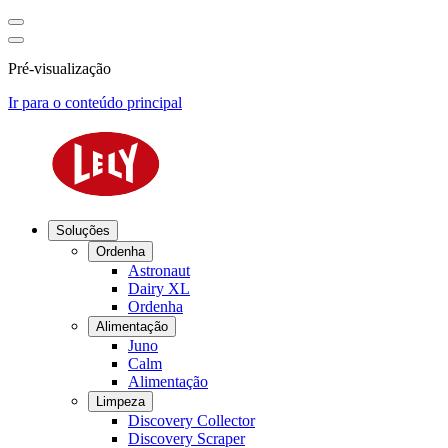
Pré-visualização
Ir para o conteúdo principal
Soluções
Ordenha
Astronaut
Dairy XL
Ordenha
Alimentação
Juno
Calm
Alimentação
Limpeza
Discovery Collector
Discovery Scraper