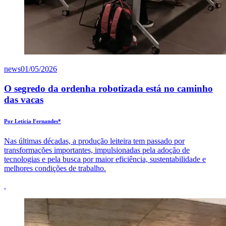
news
01/05/2026
O segredo da ordenha robotizada está no caminho
das vacas
Por Leticia Fernandes*
Nas últimas décadas, a produção leiteira tem passado por
transformações importantes, impulsionadas pela adoção de
tecnologias e pela busca por maior eficiência, sustentabilidade e
melhores condições de trabalho.