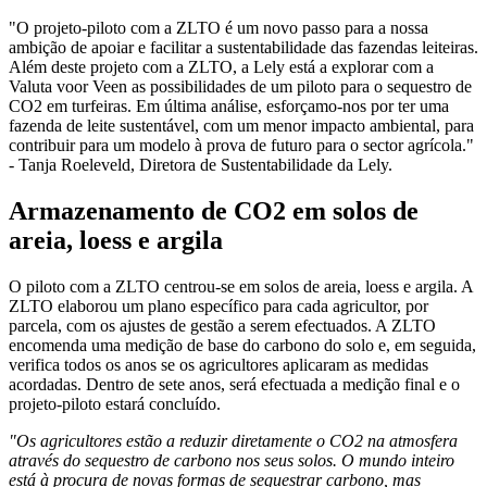
"O projeto-piloto com a ZLTO é um novo passo para a nossa
ambição de apoiar e facilitar a sustentabilidade das fazendas leiteiras.
Além deste projeto com a ZLTO, a Lely está a explorar com a
Valuta voor Veen as possibilidades de um piloto para o sequestro de
CO2 em turfeiras. Em última análise, esforçamo-nos por ter uma
fazenda de leite sustentável, com um menor impacto ambiental, para
contribuir para um modelo à prova de futuro para o sector agrícola."
- Tanja Roeleveld, Diretora de Sustentabilidade da Lely.
Armazenamento de CO2 em solos de
areia, loess e argila
O piloto com a ZLTO centrou-se em solos de areia, loess e argila. A
ZLTO elaborou um plano específico para cada agricultor, por
parcela, com os ajustes de gestão a serem efectuados. A ZLTO
encomenda uma medição de base do carbono do solo e, em seguida,
verifica todos os anos se os agricultores aplicaram as medidas
acordadas. Dentro de sete anos, será efectuada a medição final e o
projeto-piloto estará concluído.
"Os agricultores estão a reduzir diretamente o CO2 na atmosfera
através do sequestro de carbono nos seus solos. O mundo inteiro
está à procura de novas formas de sequestrar carbono, mas