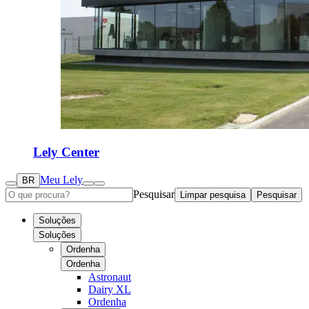
Lely Center
Meu Lely
BR
Pesquisar
Limpar pesquisa
Pesquisar
Soluções
Soluções
Ordenha
Ordenha
Astronaut
Dairy XL
Ordenha