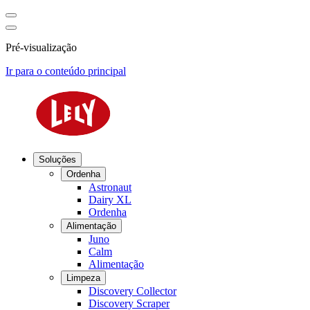
Pré-visualização
Ir para o conteúdo principal
Soluções
Ordenha
Astronaut
Dairy XL
Ordenha
Alimentação
Juno
Calm
Alimentação
Limpeza
Discovery Collector
Discovery Scraper