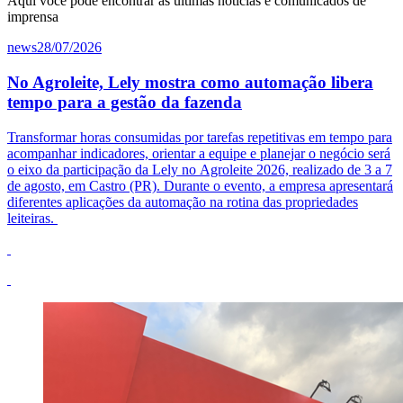
Aqui você pode encontrar as últimas notícias e comunicados de
imprensa
news
28/07/2026
No Agroleite, Lely mostra como automação libera
tempo para a gestão da fazenda
Transformar horas consumidas por tarefas repetitivas em tempo para
acompanhar indicadores, orientar a equipe e planejar o negócio será
o eixo da participação da
Lely
no
Agroleite
2026, realizado de 3 a 7
de agosto, em Castro (PR). Durante o evento, a empresa apresentará
diferentes aplicações da automação na rotina das propriedades
leiteiras.