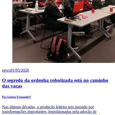
news
01/05/2026
O segredo da ordenha robotizada está no caminho
das vacas
Por Leticia Fernandes*
Nas últimas décadas, a produção leiteira tem passado por
transformações importantes, impulsionadas pela adoção de