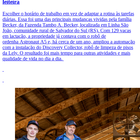
leiteira
Escolher o horário de trabalho em vez de adaptar a rotina às tarefas
diárias. Essa foi uma das principais mudanças vividas pela família
Becker, da Fazenda Tambo A. Becker, localizada em Linha São
João, comunidade rural de Salvador do Sul (RS).
Com 129 vacas
em lactação, a propriedade já contava com o robô de
ordenha Astronaut A5 e, há cerca de um ano, ampliou a automação
com a instalação do Discovery Collector, robô de limpeza de pisos
da Lely. O resultado foi mais tempo para outras atividades e mais
qualidade de vida no dia a dia.