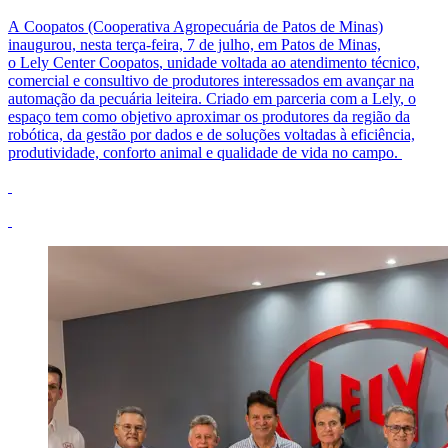
A
Coopatos
(Cooperativa Agropecuária de Patos de Minas)
inaugurou, nesta terça-feira, 7 de julho, em Patos de Minas,
o
Lely
Center
Coopatos
, unidade voltada ao atendimento técnico,
comercial e consultivo de produtores interessados em avançar na
automação da pecuária leiteira. Criado em parceria com a
Lely
, o
espaço tem como objetivo aproximar os produtores da região da
robótica, da gestão por dados e de soluções voltadas à eficiência,
produtividade, conforto animal e qualidade de vida no campo.