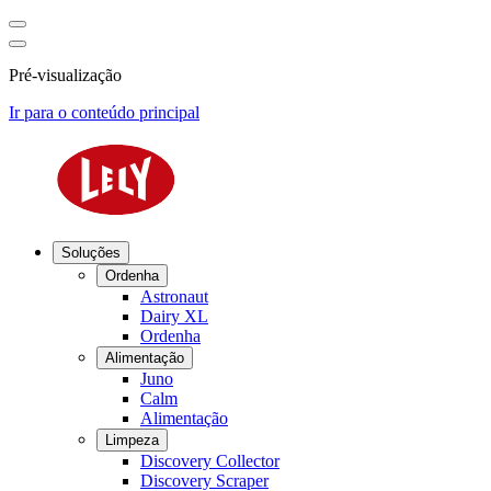
Pré-visualização
Ir para o conteúdo principal
Soluções
Ordenha
Astronaut
Dairy XL
Ordenha
Alimentação
Juno
Calm
Alimentação
Limpeza
Discovery Collector
Discovery Scraper