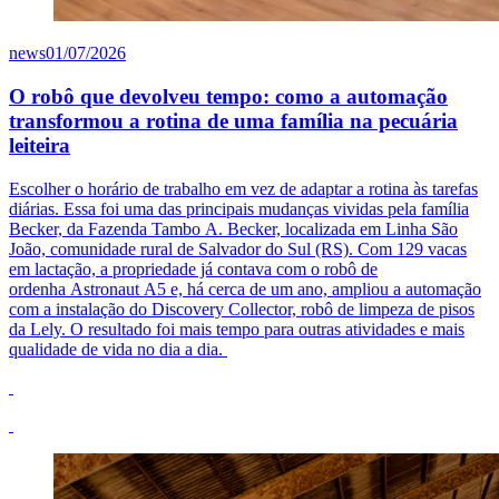
news
01/07/2026
O robô que devolveu tempo: como a automação
transformou a rotina de uma família na pecuária
leiteira
Escolher o horário de trabalho em vez de adaptar a rotina às tarefas
diárias. Essa foi uma das principais mudanças vividas pela família
Becker, da Fazenda Tambo A. Becker, localizada em Linha São
João, comunidade rural de Salvador do Sul (RS).
Com 129 vacas
em lactação, a propriedade já contava com o robô de
ordenha Astronaut A5 e, há cerca de um ano, ampliou a automação
com a instalação do Discovery Collector, robô de limpeza de pisos
da Lely. O resultado foi mais tempo para outras atividades e mais
qualidade de vida no dia a dia.