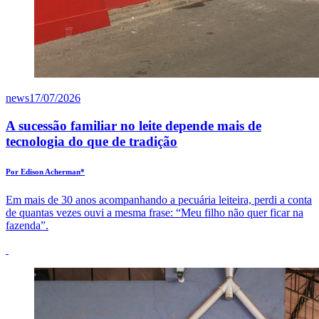
news
17/07/2026
A sucessão familiar no leite depende mais de
tecnologia do que de tradição
Por Edison Acherman*
Em mais de 30 anos acompanhando a pecuária leiteira, perdi a conta
de quantas vezes ouvi a mesma frase: “Meu filho não quer ficar na
fazenda”.