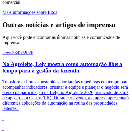
comercial.
Mais informações sobre Exos
Outras notícias e artigos de imprensa
Aqui você pode encontrar as últimas notícias e comunicados de
imprensa
news
28/07/2026
No Agroleite, Lely mostra como automação libera
tempo para a gestão da fazenda
Transformar horas consumidas por tarefas repetitivas em tempo para
acompanhar indicadores, orientar a equipe e planejar o negócio será
o eixo da participação da
Lely
no
Agroleite
2026, realizado de 3 a 7
de agosto, em Castro (PR). Durante o evento, a empresa apresentará
diferentes aplicações da automação na rotina das propriedades
leiteiras.