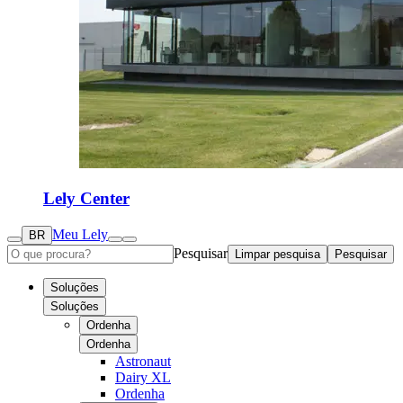
Lely Center
Meu Lely
BR
Pesquisar
Limpar pesquisa
Pesquisar
Soluções
Soluções
Ordenha
Ordenha
Astronaut
Dairy XL
Ordenha