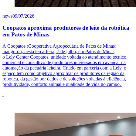
news
09/07/2026
Coopatos aproxima produtores de leite da robótica
em Patos de Minas
A
Coopatos
(Cooperativa Agropecuária de Patos de Minas)
inaugurou, nesta terça-feira, 7 de julho, em Patos de Minas,
o
Lely
Center
Coopatos
, unidade voltada ao atendimento técnico,
comercial e consultivo de produtores interessados em avançar na
automação da pecuária leiteira. Criado em parceria com a
Lely
, o
espaço tem como objetivo aproximar os produtores da região da
robótica, da gestão por dados e de soluções voltadas à eficiência,
produtividade, conforto animal e qualidade de vida no campo.