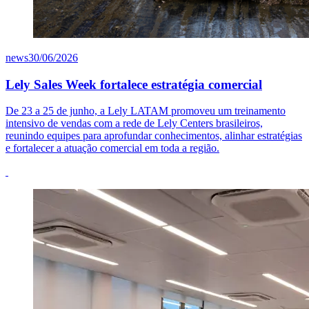
news
30/06/2026
Lely Sales Week fortalece estratégia comercial
De 23 a 25 de junho, a Lely LATAM promoveu um treinamento
intensivo de vendas com a rede de Lely Centers brasileiros,
reunindo equipes para aprofundar conhecimentos, alinhar estratégias
e fortalecer a atuação comercial em toda a região.