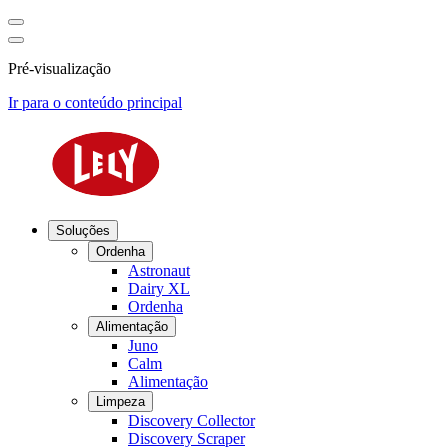
Pré-visualização
Ir para o conteúdo principal
Soluções
Ordenha
Astronaut
Dairy XL
Ordenha
Alimentação
Juno
Calm
Alimentação
Limpeza
Discovery Collector
Discovery Scraper