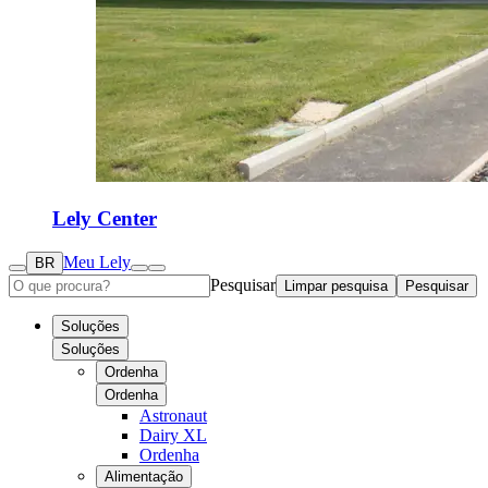
Lely Center
Meu Lely
BR
Pesquisar
Limpar pesquisa
Pesquisar
Soluções
Soluções
Ordenha
Ordenha
Astronaut
Dairy XL
Ordenha
Alimentação