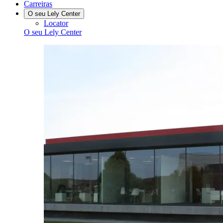
Carreiras
O seu Lely Center
Locator
O seu Lely Center