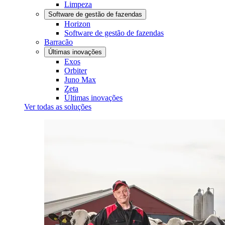
Limpeza
Software de gestão de fazendas
Horizon
Software de gestão de fazendas
Barracão
Últimas inovações
Exos
Orbiter
Juno Max
Zeta
Últimas inovações
Ver todas as soluções