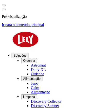
Pré-visualização
Ir para o conteúdo principal
Soluções
Ordenha
Astronaut
Dairy XL
Ordenha
Alimentação
Juno
Calm
Alimentação
Limpeza
Discovery Collector
Discovery Scraper