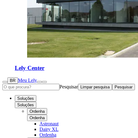
Lely Center
Meu Lely
BR
Pesquisar
Limpar pesquisa
Pesquisar
Soluções
Soluções
Ordenha
Ordenha
Astronaut
Dairy XL
Ordenha