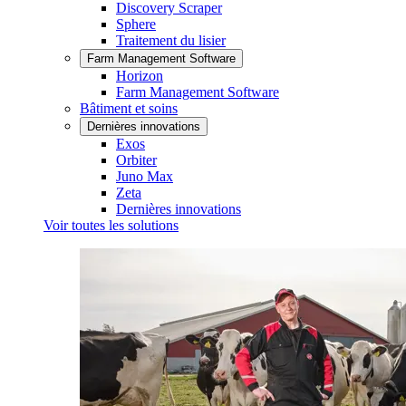
Discovery Scraper
Sphere
Traitement du lisier
Farm Management Software
Horizon
Farm Management Software
Bâtiment et soins
Dernières innovations
Exos
Orbiter
Juno Max
Zeta
Dernières innovations
Voir toutes les solutions