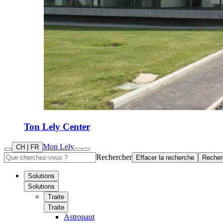
Ton Lely Center
Mon Lely
CH | FR
Rechercher
Effacer la recherche
Recher
Solutions
Solutions
Traite
Traite
Astronaut