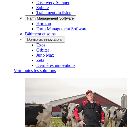
Discovery Scraper
Sphere
Traitement du lisier
Farm Management Software
Horizon
Farm Management Software
Bâtiment et soins
Dernières innovations
Exos
Orbiter
Juno Max
Zeta
Dernières innovations
Voir toutes les solutions