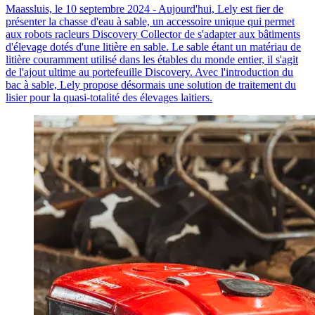
Maassluis, le 10 septembre 2024 - Aujourd'hui, Lely est fier de
présenter la chasse d'eau à sable, un accessoire unique qui permet
aux robots racleurs Discovery Collector de s'adapter aux bâtiments
d'élevage dotés d'une litière en sable. Le sable étant un matériau de
litière couramment utilisé dans les étables du monde entier, il s'agit
de l'ajout ultime au portefeuille Discovery. Avec l'introduction du
bac à sable, Lely propose désormais une solution de traitement du
lisier pour la quasi-totalité des élevages laitiers.