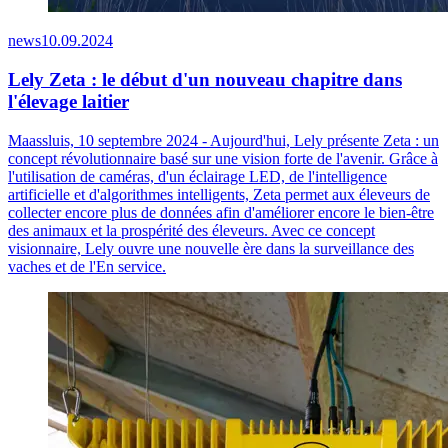
news
10.09.2024
Lely Zeta : le début d'un nouveau chapitre dans
l'élevage laitier
Maassluis, 10 septembre 2024 - Aujourd'hui, Lely présente Zeta : un
concept révolutionnaire basé sur une vision forte de l'avenir. Grâce à
l'utilisation de caméras, d'un éclairage LED, de l'intelligence
artificielle et d'algorithmes intelligents, Zeta permet aux éleveurs de
collecter encore plus de données afin d'améliorer encore le bien-être
des animaux et la prospérité des éleveurs. Avec ce concept
visionnaire, Lely ouvre une nouvelle ère dans la surveillance des
vaches et de l'En service.