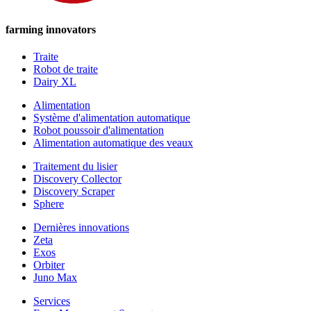
farming innovators
Traite
Robot de traite
Dairy XL
Alimentation
Système d'alimentation automatique
Robot poussoir d'alimentation
Alimentation automatique des veaux
Traitement du lisier
Discovery Collector
Discovery Scraper
Sphere
Dernières innovations
Zeta
Exos
Orbiter
Juno Max
Services