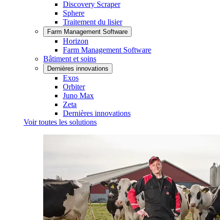
Discovery Scraper
Sphere
Traitement du lisier
Farm Management Software
Horizon
Farm Management Software
Bâtiment et soins
Dernières innovations
Exos
Orbiter
Juno Max
Zeta
Dernières innovations
Voir toutes les solutions