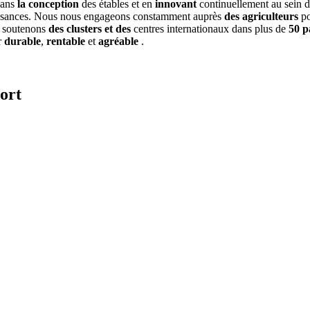
dans
la conception
des étables et en
innovant
continuellement au sein d
aissances. Nous nous engageons constamment auprès
des agriculteurs
po
 soutenons
des clusters et des
centres internationaux dans plus de
50 p
r
durable
,
rentable
et
agréable
.
ort