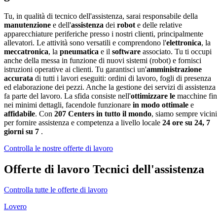
Tu, in qualità di tecnico dell'assistenza, sarai responsabile della
manutenzione
e dell'
assistenza
dei
robot
e delle relative
apparecchiature periferiche presso i nostri clienti, principalmente
allevatori. Le attività sono versatili e comprendono l'
elettronica
, la
meccatronica
, la
pneumatica
e il
software
associato. Tu ti occupi
anche della messa in funzione di nuovi sistemi (robot) e fornisci
istruzioni operative ai clienti. Tu garantisci un'
amministrazione
accurata
di tutti i lavori eseguiti: ordini di lavoro, fogli di presenza
ed elaborazione dei pezzi. Anche la gestione dei servizi di assistenza
fa parte del lavoro. La sfida consiste nell'
ottimizzare le
macchine fin
nei minimi dettagli, facendole funzionare
in modo ottimale
e
affidabile
. Con
207 Centers in tutto il mondo
, siamo sempre vicini
per fornire assistenza e competenza a livello locale
24 ore su 24, 7
giorni su 7
.
Controlla le nostre offerte di lavoro
Offerte di lavoro Tecnici dell'assistenza
Controlla tutte le offerte di lavoro
Lovero