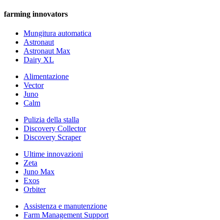
farming innovators
Mungitura automatica
Astronaut
Astronaut Max
Dairy XL
Alimentazione
Vector
Juno
Calm
Pulizia della stalla
Discovery Collector
Discovery Scraper
Ultime innovazioni
Zeta
Juno Max
Exos
Orbiter
Assistenza e manutenzione
Farm Management Support