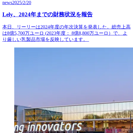
news
2025/2/20
Lely、2024年までの財務状況を報告
本日、リーリーは2024年度の年次決算を発表した。総売上高
は8億5,700万ユーロ (
2023
年度
：
8
億
8,800
万ユーロ
）
で、よ
り厳しい乳製品市場を反映しています
。