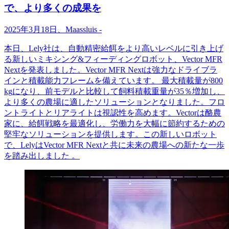
で、より多くの成果を
2025
年
3
月
18
日、
Maassluis
-
本日、
Lely
社は、自動精密給餌をより高いレベルに引き上げ
る新しいミキシング
&
フィーディングロボット、
Vector MFR
Next
を発表しました。
Vector MFR Next
は強力なドライブラ
インと積載能力フレームを備えています。
最大積載量が
800
kg
になり、前モデルと比較して飼料積載重量が
35
％増加し、
より多くの農場に適したソリューションとなりました。フロ
ントライトとリアライトは視認性を高めます。
Vector
は酪農
家に、給餌戦略を最適化し、労働力を大幅に節約するための
堅牢なソリューションを提供します。この新しいロボット
で、
Lely
は
Vector MFR Next
と共に未来の農場への新たな一歩
を踏み出しました
。