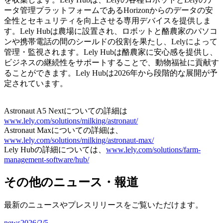
ータ管理プラットフォームであるHorizonからのデータの安
全性とセキュリティを向上させる専用デバイスを提供しま
す。Lely Hubは農場に設置され、ロボットと酪農家のパソコ
ンや携帯電話の間のシールドの役割を果たし、Lelyによって
管理・監視されます。Lely Hubは酪農家に安心感を提供し、
ビジネスの継続性をサポートすることで、動物福祉に貢献す
ることができます。Lely Hubは2026年から段階的な展開が予
定されています。
Astronaut A5 Nextについての詳細は
www.lely.com/solutions/milking/astronaut/
Astronaut Maxについての詳細は、
www.lely.com/solutions/milking/astronaut-max/
Lely Hubの詳細については、
www.lely.com/solutions/farm-
management-software/hub/
その他のニュース・報道
最新のニュースやプレスリリースをご覧いただけます。
news
2026/2/5