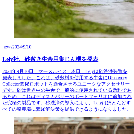
news
2024/9/10
Lely社、砂敷き牛舎用集じん機を発表
2024年9月10日、マースルイス - 本日、Lelyは砂洗浄装置を
発表しました。これは、砂敷料を使用する牛舎にDiscovery
Collector糞尿ロボットを適合させるユニークなアクセサリー
です。砂は世界中の牛舎で一般的に使用されている敷料であ
るため、これはディスカバリーのポートフォリオに追加され
た究極の製品です。砂洗浄の導入により、Lelyはほとんどす
べての酪農場に糞尿解決策を提供できるようになりました。