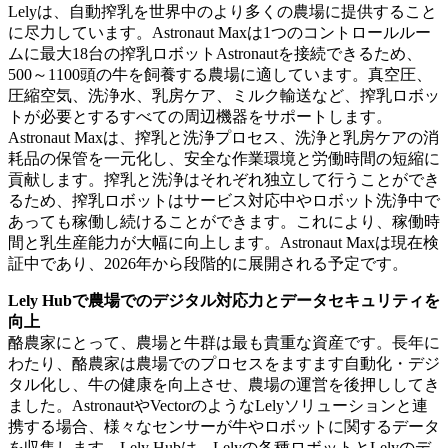
Lelyは、自動搾乳を世界中のより多くの農場に提供すること
に尽力しています。Astronaut Maxは1つのコントロールルー
ムに最大18台の搾乳ロボットAstronautを接続できるため、
500～1100頭の牛を飼養する農場に適しています。真空圧、
圧縮空気、洗浄水、乳房ケア、ミルク輸送など、搾乳ロボッ
トが必要とするすべての周辺機器をサポートします。
Astronaut Maxは、搾乳と洗浄プロセス、洗浄と乳房ケアの消
耗品の保管を一元化し、安全な作業環境と労働時間の短縮に
貢献します。搾乳と洗浄はそれぞれ独立して行うことができ
るため、搾乳ロボットはサービス対応中やロボット洗浄中で
あっても稼働し続けることができます。これにより、稼働時
間と乳生産能力が大幅に向上します。Astronaut Maxは現在検
証中であり、2026年から段階的に展開される予定です。
Lely Hubで農場でのデジタル対応力とデータセキュリティを
向上
酪農家にとって、農場と牛群は最も貴重な資産です。長年に
わたり、酪農家は農場でのプロセスをますます自動化・デジ
タル化し、牛の健康を向上させ、農場の運営を後押ししてき
ました。AstronautやVectorのようなLelyソリューションと連
携する場合、様々なセンサーが牛やロボットに関するデータ
を収集します。Lely Hubは、Lelyの各種ロボットとLelyのデ