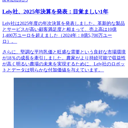
Lely社、2025年決算を発表：目覚ましい1年
Lely社は2025年度の年次決算を発表しました。革新的な製品
とサービスが高い顧客満足度と相まって、売上高は10億
1,400万ユーロを超えました（2024年：8億5,700万ユー
ロ）。
さらに、堅調な平均乳価と旺盛な需要という良好な市場環境
が18％の成長を牽引しました。農家がより持続可能で収益性
が高く明るい農場の未来を実現するために、Lely社のロボッ
トとデータは明らかな付加価値を与えています。