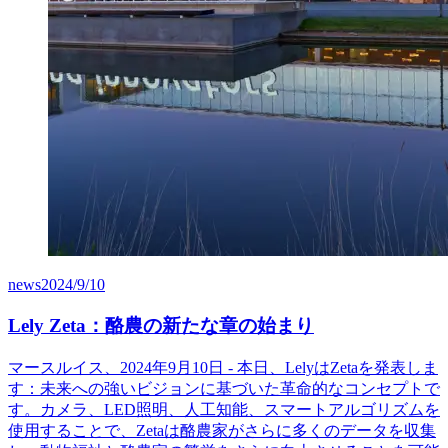
news
2024/9/10
Lely Zeta：酪農の新たな章の始まり
マースルイス、2024年9月10日 - 本日、LelyはZetaを発表しま
す：未来への強いビジョンに基づいた革命的なコンセプトで
す。カメラ、LED照明、人工知能、スマートアルゴリズムを
使用することで、Zetaは酪農家がさらに多くのデータを収集