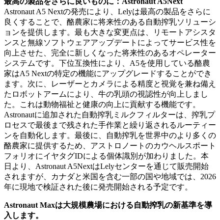
最高の製品をさらに良いものに：Astronaut A5Next
Astronaut A5 Nextの発売により、Lelyは最高の製品をさらに
良くすることで、酪農家に将来性のある自動搾乳ソリューシ
ョンを提供します。最も大きな変更点は、リモートアシスタ
ンスと無線ソフトウェアアップデートによってサービス性を
向上させた、完全に新しくなった将来性のあるオペレーター
システムです。下位互換性により、A5を使用している酪農
家はA5 Nextの特定の機能にアップグレードすることができ
ます。次に、レーザーとカメラによる精度と視覚を兼ね備え
たロボットアームにより、牛の乳頭の視認性が向上しまし
た。これは動物福祉と健康の向上に貢献する機能です。
Astronautに追加された自動搾乳ミルクフィルターは、搾乳プ
ロセスで最後まで残された手作業と繰り返されるルーティー
ンを自動化します。最後に、自動搾乳を世界中のより多くの
酪農家に提供するため、アストロノートのカウヘルスポート
フォリオにイヤタグIDによる個体識別が加わりました。本
日より、Astronaut A5NextはLelyセンターを通じて販売開始
されますが、カナダと米国を含む一部の国や地域では、2026
年に現地で検証された後に発売開始される予定です。
Astronaut Maxは大規模農場における自動搾乳の新基準を導
入します。