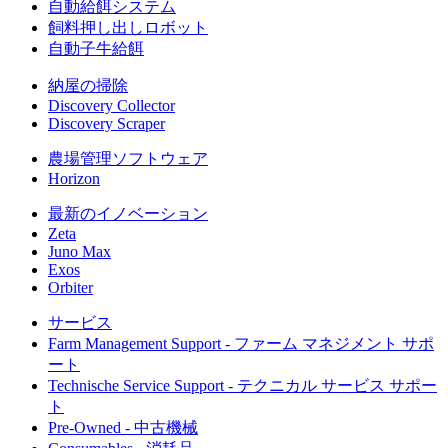
自動給餌システム
飼料押し出しロボット
自動子牛給餌
納屋の掃除
Discovery Collector
Discovery Scraper
農場管理ソフトウェア
Horizon
最新のイノベーション
Zeta
Juno Max
Exos
Orbiter
サービス
Farm Management Support - ファーム マネジメント サポ
ート
Technische Service Support - テクニカル サービス サポー
ト
Pre-Owned - 中古機械