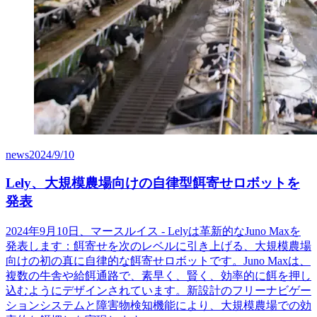
news
2024/9/10
Lely、大規模農場向けの自律型餌寄せロボットを
発表
2024年9月10日、マースルイス - Lelyは革新的なJuno Maxを
発表します：餌寄せを次のレベルに引き上げる、大規模農場
向けの初の真に自律的な餌寄せロボットです。Juno Maxは、
複数の牛舎や給餌通路で、素早く、賢く、効率的に餌を押し
込むようにデザインされています。新設計のフリーナビゲー
ションシステムと障害物検知機能により、大規模農場での効