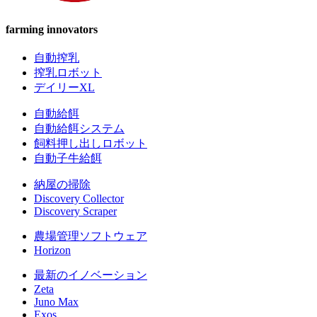
farming innovators
自動搾乳
搾乳ロボット
デイリーXL
自動給餌
自動給餌システム
飼料押し出しロボット
自動子牛給餌
納屋の掃除
Discovery Collector
Discovery Scraper
農場管理ソフトウェア
Horizon
最新のイノベーション
Zeta
Juno Max
Exos