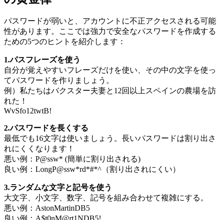
パスワードが弱いと、アカウントに不正アクセスされる可能
性があります。ここでは強力で安全なパスワードを作成する
ための5つのヒントを紹介します：
1.パスフレーズを使う
自分が覚えやすいフレーズだけを使い、その中の文字を使っ
てパスワードを作りましょう。
例）私たちはバクスター夫妻と12回以上スペインの農場を訪
れた！
WvSfo12twtB!
2.パスワードを長くする
最低でも16文字は使いましょう。長いパスワードは割り出さ
れにくくなります！
悪い例：P@ssw* (簡単に割り出される)
良い例：LongP@ssw*rd*#*^（割り出されにくい）
3.ランダムな文字と記号を使う
大文字、小文字、数字、記号を組み合わせて複雑にする。
悪い例：AstonMartinDB5
良い例：A$t0nM@rt1NDB5!