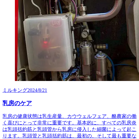
ミルキング
2024/8/21
乳房のケア
乳房の健康状態は乳生産量、カウウェルフェア、酪農家の働
く喜びにとって非常に重要です。基本的に、すべての乳房炎
は乳頭括約筋と乳頭管から乳房に侵入した細菌によって起こ
ります。乳頭管と乳頭括約筋は、最初の、そして最も重要な