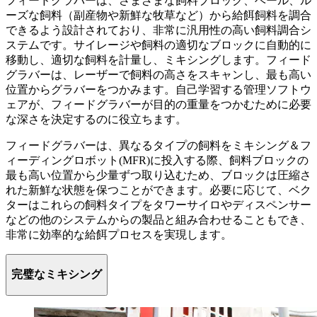
フィードグラバーは、さまざまな飼料ブロック、ベール、ル
ーズな飼料（副産物や新鮮な牧草など）から給餌飼料を調合
できるよう設計されており、非常に汎用性の高い飼料調合シ
ステムです。サイレージや飼料の適切なブロックに自動的に
移動し、適切な飼料を計量し、ミキシングします。フィード
グラバーは、レーザーで飼料の高さをスキャンし、最も高い
位置からグラバーをつかみます。自己学習する管理ソフトウ
ェアが、フィードグラバーが目的の重量をつかむために必要
な深さを決定するのに役立ちます。
フィードグラバーは、異なるタイプの飼料をミキシング＆フ
ィーディングロボット(MFR)に投入する際、飼料ブロックの
最も高い位置から少量ずつ取り込むため、ブロックは圧縮さ
れた新鮮な状態を保つことができます。必要に応じて、ベク
ターはこれらの飼料タイプをタワーサイロやディスペンサー
などの他のシステムからの製品と組み合わせることもでき、
非常に効率的な給餌プロセスを実現します。
完璧なミキシング