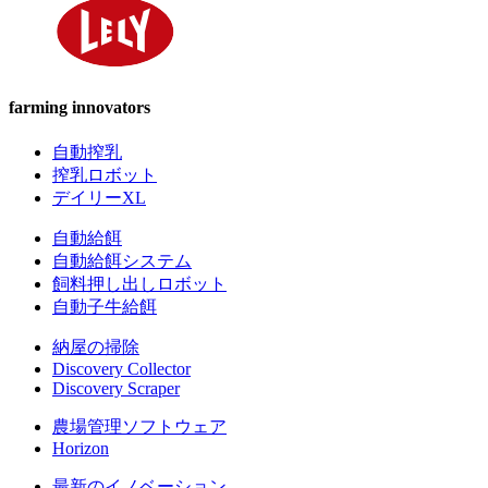
farming innovators
自動搾乳
搾乳ロボット
デイリーXL
自動給餌
自動給餌システム
飼料押し出しロボット
自動子牛給餌
納屋の掃除
Discovery Collector
Discovery Scraper
農場管理ソフトウェア
Horizon
最新のイノベーション