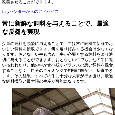
改善させることができます。
Lelyセンターからのアドバイス
常に新鮮な飼料を与えることで、最適
な反芻を実現
少量の飼料を頻繁に与えることで、牛は常に飼槽で新鮮でお
いしい飼料を摂取できき、餌を選り好みする機会は少なくな
ります。おとなしい牛も含め、牛が必要とする飼料をより適
切に与えることができます。おとなしい牛でも、他の牛に追
い払われたり、他の牛が食べ残すバランスの悪い飼料を採食
することなく、自分のタイミングで飼槽に向かい、採食でき
ます。その結果、すべての牛に十分な栄養が行き渡り、最適
な飼料摂取と最大限の生産が可能になります。