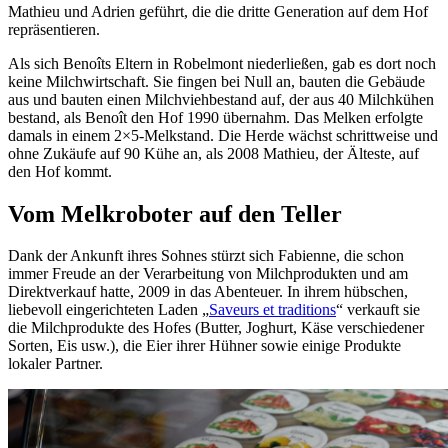
Mathieu und Adrien geführt, die die dritte Generation auf dem Hof
repräsentieren.
Als sich Benoîts Eltern in Robelmont niederließen, gab es dort noch
keine Milchwirtschaft. Sie fingen bei Null an, bauten die Gebäude
aus und bauten einen Milchviehbestand auf, der aus 40 Milchkühen
bestand, als Benoît den Hof 1990 übernahm. Das Melken erfolgte
damals in einem 2×5-Melkstand. Die Herde wächst schrittweise und
ohne Zukäufe auf 90 Kühe an, als 2008 Mathieu, der Älteste, auf
den Hof kommt.
Vom Melkroboter auf den Teller
Dank der Ankunft ihres Sohnes stürzt sich Fabienne, die schon
immer Freude an der Verarbeitung von Milchprodukten und am
Direktverkauf hatte, 2009 in das Abenteuer. In ihrem hübschen,
liebevoll eingerichteten Laden „
Saveurs et traditions
“ verkauft sie
die Milchprodukte des Hofes (Butter, Joghurt, Käse verschiedener
Sorten, Eis usw.), die Eier ihrer Hühner sowie einige Produkte
lokaler Partner.