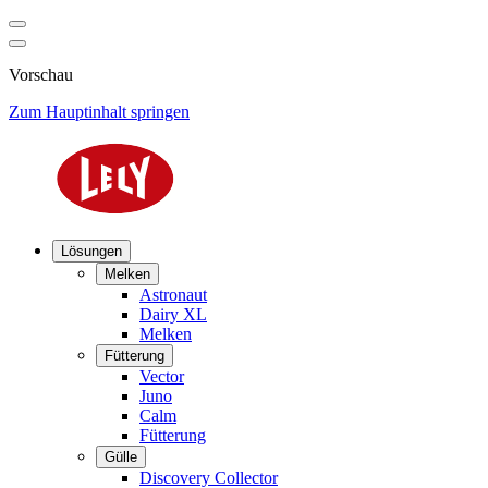
Vorschau
Zum Hauptinhalt springen
Lösungen
Melken
Astronaut
Dairy XL
Melken
Fütterung
Vector
Juno
Calm
Fütterung
Gülle
Discovery Collector