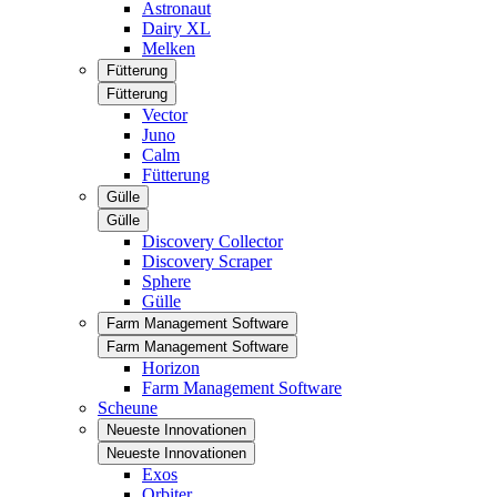
Astronaut
Dairy XL
Melken
Fütterung
Fütterung
Vector
Juno
Calm
Fütterung
Gülle
Gülle
Discovery Collector
Discovery Scraper
Sphere
Gülle
Farm Management Software
Farm Management Software
Horizon
Farm Management Software
Scheune
Neueste Innovationen
Neueste Innovationen
Exos
Orbiter