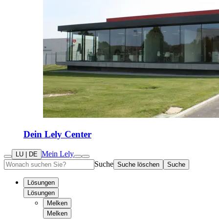
Dein Lely Center
Mein Lely
LU | DE
Suche
Suche löschen
Suche
Lösungen
Lösungen
Melken
Melken