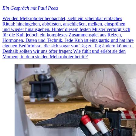
Ein Gespräch mit Paul Peetz
Wer den Melkroboter beobachtet, sieht ein scheinbar einfaches
Ritual: hineingehen, abbürsten, anschließen, melken, einsprühen
und wieder hinausgehen. Hinter diesem festen Muster verbirgt sich
für die Kuh jedoch ein komplexes Zusammenspiel aus Reizen,
Hormonen, Daten und Technik. Jede Kuh ist einzigartig und hat ihre
eigenen Bedürfnisse, die sich sogar von Tag zu Tag ändern können.
Deshalb sollten wir uns öfter fragen: Wie fühlt und erlebt sie den
Moment, in dem sie den Melkroboter betritt?