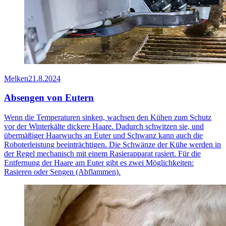
Melken
21.8.2024
Absengen von Eutern
Wenn die Temperaturen sinken, wachsen den Kühen zum Schutz
vor der Winterkälte dickere Haare. Dadurch schwitzen sie, und
übermäßiger Haarwuchs an Euter und Schwanz kann auch die
Roboterleistung beeinträchtigen. Die Schwänze der Kühe werden in
der Regel mechanisch mit einem Rasierapparat rasiert. Für die
Entfernung der Haare am Euter gibt es zwei Möglichkeiten:
Rasieren oder Sengen (Abflammen).