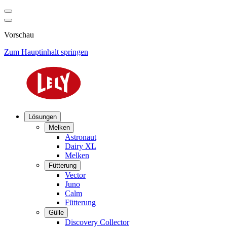
Vorschau
Zum Hauptinhalt springen
Lösungen
Melken
Astronaut
Dairy XL
Melken
Fütterung
Vector
Juno
Calm
Fütterung
Gülle
Discovery Collector