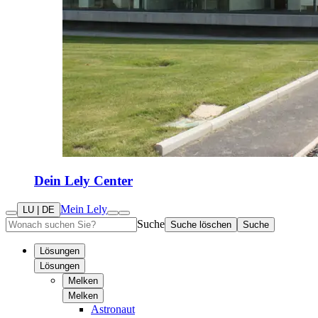
Dein Lely Center
Mein Lely
LU | DE
Suche
Suche löschen
Suche
Lösungen
Lösungen
Melken
Melken
Astronaut