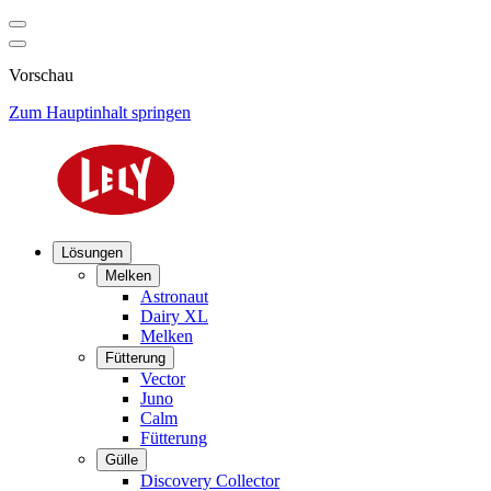
Vorschau
Zum Hauptinhalt springen
Lösungen
Melken
Astronaut
Dairy XL
Melken
Fütterung
Vector
Juno
Calm
Fütterung
Gülle
Discovery Collector