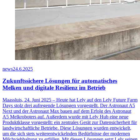
news
24.6.2025
Zukunftssichere Lösungen für automatisches
Melken und digitale Resilienz im Betrieb
Maassluis, 24. Juni 2025 – Heute hat Lely auf den Lely Future Farm
Days stolz drei aufregende Lösungen vorgestellt. Der Astronaut A5
Next und der Astronaut Max bauen auf dem Erfolg des Astronaut
A5 Melkroboters auf. Außerdem wurde mit Lely Hub eine neue
Produktklasse vorgestellt: ein zentrales Gerät zur Datensicherheit für
landwirtschaftliche Betriebe. Diese Lösungen wurden entwickelt,
um die sich stets weiterentwickelnden Bedürfnisse der modernen
Milchviehhaltung zu erfüllen. Mit diesen Lösungen setzt Lely seinen