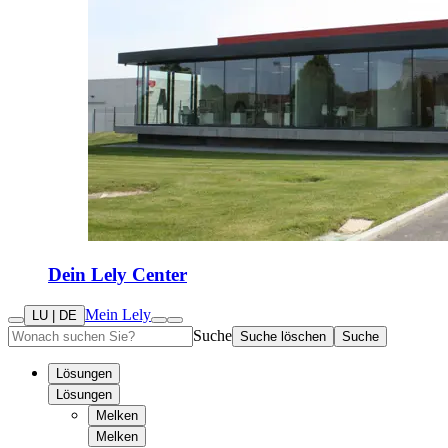
Dein Lely Center
Mein Lely
LU | DE
Suche
Suche löschen
Suche
Lösungen
Lösungen
Melken
Melken