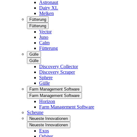
Astronaut
Dairy XL
Melken
Fütterung
Fütterung
Vector
Juno
Calm
Fütterung
Gülle
Gülle
Discovery Collector
Discovery Scraper
Sphere
Gülle
Farm Management Software
Farm Management Software
Horizon
Farm Management Software
Scheune
Neueste Innovationen
Neueste Innovationen
Exos
Orbiter