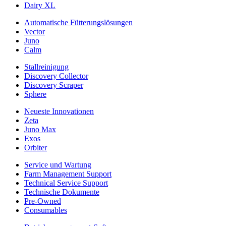
Dairy XL
Automatische Fütterungslösungen
Vector
Juno
Calm
Stallreinigung
Discovery Collector
Discovery Scraper
Sphere
Neueste Innovationen
Zeta
Juno Max
Exos
Orbiter
Service und Wartung
Farm Management Support
Technical Service Support
Technische Dokumente
Pre-Owned
Consumables