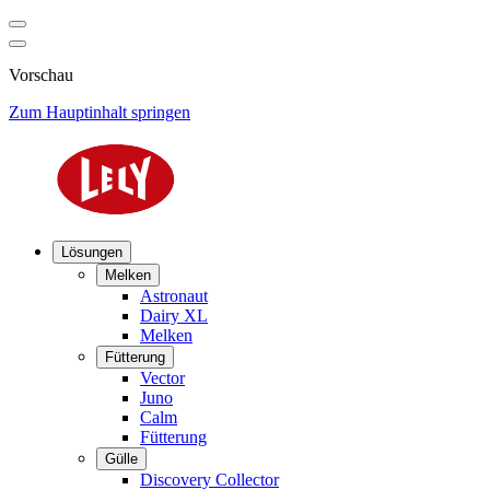
Vorschau
Zum Hauptinhalt springen
Lösungen
Melken
Astronaut
Dairy XL
Melken
Fütterung
Vector
Juno
Calm
Fütterung
Gülle
Discovery Collector