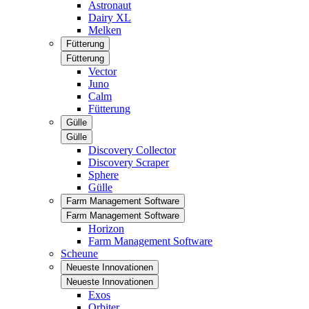
Astronaut
Dairy XL
Melken
Fütterung
Fütterung
Vector
Juno
Calm
Fütterung
Gülle
Gülle
Discovery Collector
Discovery Scraper
Sphere
Gülle
Farm Management Software
Farm Management Software
Horizon
Farm Management Software
Scheune
Neueste Innovationen
Neueste Innovationen
Exos
Orbiter