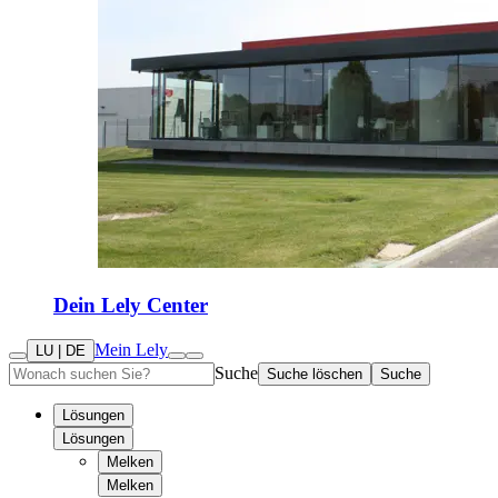
Dein Lely Center
Mein Lely
LU | DE
Suche
Suche löschen
Suche
Lösungen
Lösungen
Melken
Melken