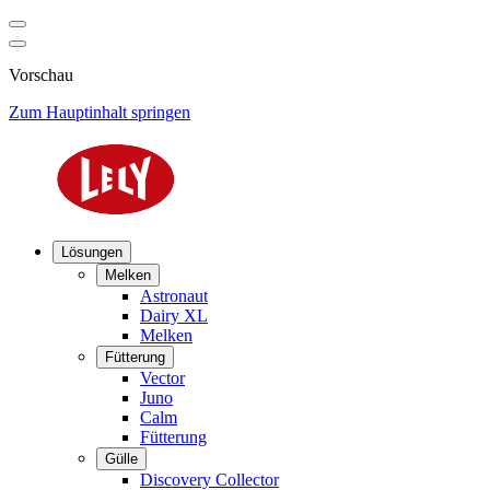
Vorschau
Zum Hauptinhalt springen
Lösungen
Melken
Astronaut
Dairy XL
Melken
Fütterung
Vector
Juno
Calm
Fütterung
Gülle
Discovery Collector