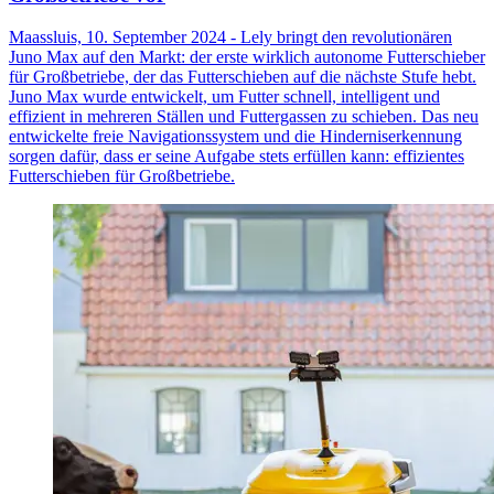
Maassluis, 10. September 2024 - Lely bringt den revolutionären
Juno Max auf den Markt: der erste wirklich autonome Futterschieber
für Großbetriebe, der das Futterschieben auf die nächste Stufe hebt.
Juno Max wurde entwickelt, um Futter schnell, intelligent und
effizient in mehreren Ställen und Futtergassen zu schieben. Das neu
entwickelte freie Navigationssystem und die Hinderniserkennung
sorgen dafür, dass er seine Aufgabe stets erfüllen kann: effizientes
Futterschieben für Großbetriebe.