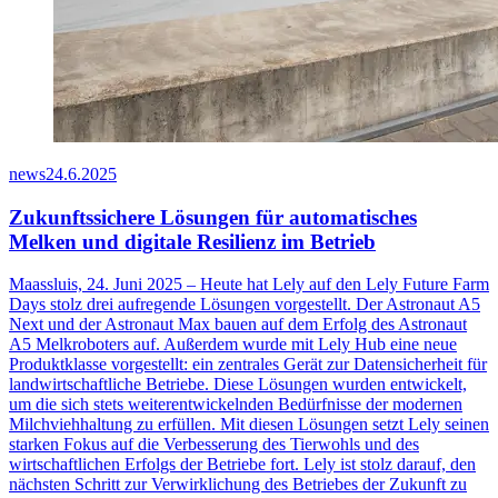
news
24.6.2025
Zukunftssichere Lösungen für automatisches
Melken und digitale Resilienz im Betrieb
Maassluis, 24. Juni 2025 – Heute hat Lely auf den Lely Future Farm
Days stolz drei aufregende Lösungen vorgestellt. Der Astronaut A5
Next und der Astronaut Max bauen auf dem Erfolg des Astronaut
A5 Melkroboters auf. Außerdem wurde mit Lely Hub eine neue
Produktklasse vorgestellt: ein zentrales Gerät zur Datensicherheit für
landwirtschaftliche Betriebe. Diese Lösungen wurden entwickelt,
um die sich stets weiterentwickelnden Bedürfnisse der modernen
Milchviehhaltung zu erfüllen. Mit diesen Lösungen setzt Lely seinen
starken Fokus auf die Verbesserung des Tierwohls und des
wirtschaftlichen Erfolgs der Betriebe fort. Lely ist stolz darauf, den
nächsten Schritt zur Verwirklichung des Betriebes der Zukunft zu