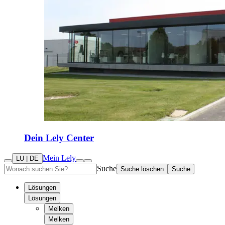
Dein Lely Center
Mein Lely
LU | DE
Suche
Suche löschen
Suche
Lösungen
Lösungen
Melken
Melken