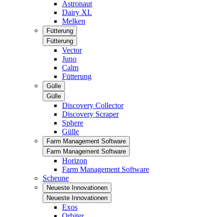
Astronaut
Dairy XL
Melken
Fütterung
Fütterung
Vector
Juno
Calm
Fütterung
Gülle
Gülle
Discovery Collector
Discovery Scraper
Sphere
Gülle
Farm Management Software
Farm Management Software
Horizon
Farm Management Software
Scheune
Neueste Innovationen
Neueste Innovationen
Exos
Orbiter