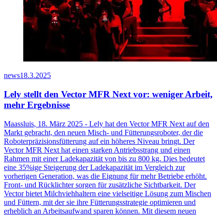
news
18.3.2025
Lely stellt den Vector MFR Next vor: weniger Arbeit,
mehr Ergebnisse
Maassluis
, 18. März 2025 - Lely hat den Vector MFR Next auf den
Markt gebracht, den neuen Misch- und Fütterungsroboter, der die
Roboterpräzisionsfütterung auf ein höheres Niveau bringt.
Der
Vector MFR Next hat einen starken Antriebsstrang und einen
Rahmen mit einer
Ladekapazität
von bis zu 800 kg.
Dies bedeutet
eine 35%ige Steigerung der Ladekapazität im Vergleich zur
vorherigen
Generation, was die Eignung für mehr Betriebe erhöht.
Front- und Rücklichter sorgen für zusätzliche Sichtbarkeit.
Der
Vector bietet Milchviehhaltern eine vielseitige Lösung zum Mischen
und Füttern, mit der sie
ihre Fütterungsstrategie
optimieren
und
erheblich an
Arbeitsaufwand
sparen
können. Mit diesem neuen