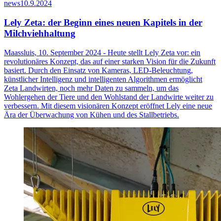
news
10.9.2024
Lely Zeta: der Beginn eines neuen Kapitels in der
Milchviehhaltung
Maassluis, 10. September 2024 - Heute stellt Lely Zeta vor: ein
revolutionäres Konzept, das auf einer starken Vision für die Zukunft
basiert. Durch den Einsatz von Kameras, LED-Beleuchtung,
künstlicher Intelligenz und intelligenten Algorithmen ermöglicht
Zeta Landwirten, noch mehr Daten zu sammeln, um das
Wohlergehen der Tiere und den Wohlstand der Landwirte weiter zu
verbessern. Mit diesem visionären Konzept eröffnet Lely eine neue
Ära der Überwachung von Kühen und des Stallbetriebs.