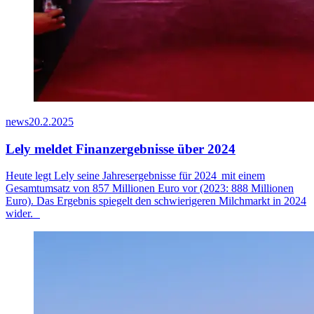
news
20.2.2025
Lely meldet Finanzergebnisse über 2024
Heute legt Lely seine Jahresergebnisse für
2024 mit
einem
Gesamtumsatz von 8
57
Millionen Euro vor (2023: 888 Millionen
Euro). Das Ergebnis spiegelt den schwierigeren Milchmarkt
in 2024
wider.