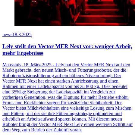
news
18.3.2025
Lely stellt den Vector MFR Next vor: weniger Arbeit,
mehr Ergebnisse
Maassluis
, 18. März 2025 - Lely hat den Vector MFR Next auf den
Markt gebracht, den neuen Misch- und Fütterungsroboter, der die
Roboterpräzisionsfütterung auf ein höheres Niveau bringt.
Der
Vector MFR Next hat einen starken Antriebsstrang und einen
Rahmen mit einer
Ladekapazität
von bis zu 800 kg.
Dies bedeutet
eine 35%ige Steigerung der Ladekapazität im Vergleich zur
vorherigen
Generation, was die Eignung für mehr Betriebe erhöht.
Front- und Rücklichter sorgen für zusätzliche Sichtbarkeit.
Der
Vector bietet Milchviehhaltern eine vielseitige Lösung zum Mischen
und Füttern, mit der sie
ihre Fütterungsstrategie
optimieren
und
erheblich an
Arbeitsaufwand
sparen
können. Mit diesem neuen
Roboter bringt der Vector MFR Next Lely einen weiteren Schritt auf
dem Weg zum Betrieb der Zukunft voran.