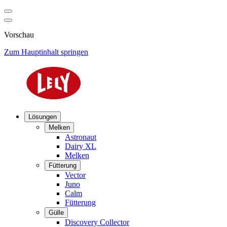
Vorschau
Zum Hauptinhalt springen
Lösungen
Melken
Astronaut
Dairy XL
Melken
Fütterung
Vector
Juno
Calm
Fütterung
Gülle
Discovery Collector