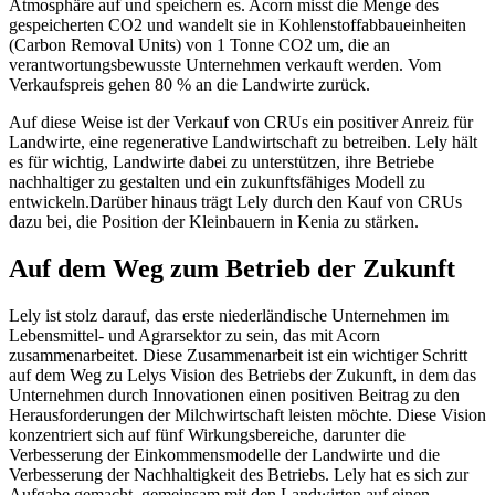
Atmosphäre auf und speichern es. Acorn misst die Menge des
gespeicherten CO2 und wandelt sie in Kohlenstoffabbaueinheiten
(Carbon Removal Units) von 1 Tonne CO2 um, die an
verantwortungsbewusste Unternehmen verkauft werden. Vom
Verkaufspreis gehen 80 % an die Landwirte zurück.
Auf diese Weise ist der Verkauf von CRUs ein positiver Anreiz für
Landwirte, eine regenerative Landwirtschaft zu betreiben. Lely hält
es für wichtig, Landwirte dabei zu unterstützen, ihre Betriebe
nachhaltiger zu gestalten und ein zukunftsfähiges Modell zu
entwickeln.Darüber hinaus trägt Lely durch den Kauf von CRUs
dazu bei, die Position der Kleinbauern in Kenia zu stärken.
Auf dem Weg zum Betrieb der Zukunft
Lely ist stolz darauf, das erste niederländische Unternehmen im
Lebensmittel- und Agrarsektor zu sein, das mit Acorn
zusammenarbeitet. Diese Zusammenarbeit ist ein wichtiger Schritt
auf dem Weg zu Lelys Vision des Betriebs der Zukunft, in dem das
Unternehmen durch Innovationen einen positiven Beitrag zu den
Herausforderungen der Milchwirtschaft leisten möchte. Diese Vision
konzentriert sich auf fünf Wirkungsbereiche, darunter die
Verbesserung der Einkommensmodelle der Landwirte und die
Verbesserung der Nachhaltigkeit des Betriebs. Lely hat es sich zur
Aufgabe gemacht, gemeinsam mit den Landwirten auf einen