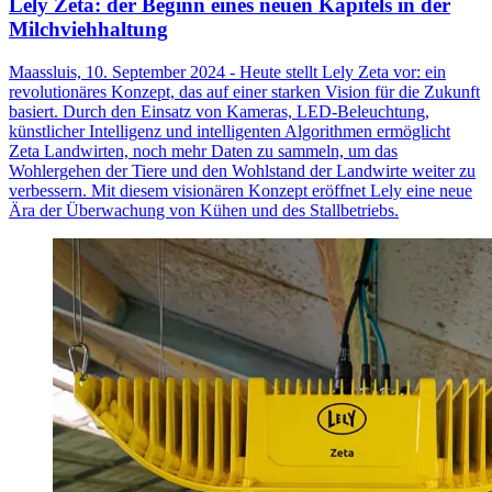
Lely Zeta: der Beginn eines neuen Kapitels in der
Milchviehhaltung
Maassluis, 10. September 2024 - Heute stellt Lely Zeta vor: ein
revolutionäres Konzept, das auf einer starken Vision für die Zukunft
basiert. Durch den Einsatz von Kameras, LED-Beleuchtung,
künstlicher Intelligenz und intelligenten Algorithmen ermöglicht
Zeta Landwirten, noch mehr Daten zu sammeln, um das
Wohlergehen der Tiere und den Wohlstand der Landwirte weiter zu
verbessern. Mit diesem visionären Konzept eröffnet Lely eine neue
Ära der Überwachung von Kühen und des Stallbetriebs.