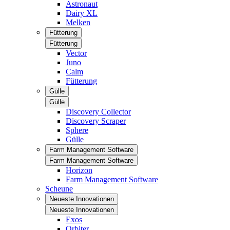
Astronaut
Dairy XL
Melken
Fütterung
Fütterung
Vector
Juno
Calm
Fütterung
Gülle
Gülle
Discovery Collector
Discovery Scraper
Sphere
Gülle
Farm Management Software
Farm Management Software
Horizon
Farm Management Software
Scheune
Neueste Innovationen
Neueste Innovationen
Exos
Orbiter