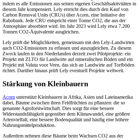
indem es alle Emissionen aus seinen eigenen Geschäftsaktivitäten in
diesem Jahr kompensiert. Lely erreicht dies durch den Kauf von
Carbon Removal Units (CRUs) über Acorn, eine Initiative der
Rabobank. Jede CRU entspricht einer Tonne CO2, die aus der
Atmosphäre absorbiert wird. Im Jahr 2023 wird Lely etwa 7.200
Tonnen CO2-Äquivalente ausgleichen.
Lely prüft die Möglichkeiten, gemeinsam mit den Lely-Landwirten
auch CO2-Emissionen zu erfassen und auszugleichen. Zu diesem
Zweck laufen in den Niederlanden derzeit zwei Pilotprojekte: ein
Projekt mit ZLTO für Landwirte auf mineralischen Böden und ein
Projekt mit Valuta voor Veen, das sich an Landwirte auf Torfböden
richtet. Darüber hinaus prüft Lely eventuell Projekte weltweit.
Stärkung von Kleinbauern
Acorn
unterstützt Kleinbauern in Afrika, Asien und Lateinamerika
dabei, Bäume zwischen ihren Feldfrüchten zu pflanzen: die so
genannte Agroforstwirtschaft. Dies sorgt für eine bessere
Widerstandsfähigkeit gegenüber dem Klimawandel, eine größere
Artenvielfalt, eine bessere Bodenqualität und häufig eine höhere
Nahrungsmittelproduktion.
Außerdem nehmen diese Bäume beim Wachsen CO2 aus der