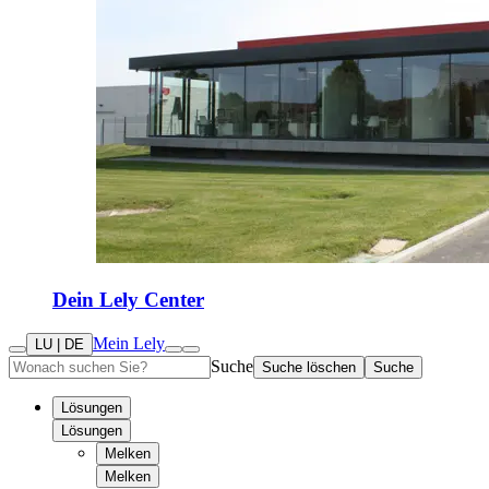
Dein Lely Center
Mein Lely
LU | DE
Suche
Suche löschen
Suche
Lösungen
Lösungen
Melken
Melken