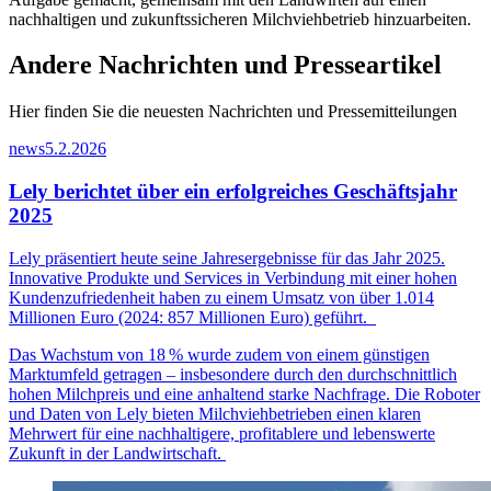
nachhaltigen und zukunftssicheren Milchviehbetrieb hinzuarbeiten.
Andere Nachrichten und Presseartikel
Hier finden Sie die neuesten Nachrichten und Pressemitteilungen
news
5.2.2026
Lely berichtet über ein erfolgreiches Geschäftsjahr
2025
Lely präsentiert heute seine Jahresergebnisse für das Jahr 2025.
Innovative Produkte und Services in Verbindung mit einer hohen
Kundenzufriedenheit haben zu einem Umsatz von über 1.014
Millionen Euro (2024: 857 Millionen Euro) geführt.
Das Wachstum von 18
% wurde zudem von einem g
ü
nstigen
Marktumfeld getragen
–
insbesondere durch den durchschnittlich
hohen Milchpreis und eine anhaltend starke Nachfrage. Die Roboter
und Daten von Lely bieten Milchviehbetrieben einen klaren
Mehrwert f
ü
r eine nachhaltigere, profitablere und lebenswerte
Zukunft in der Landwirtschaft.