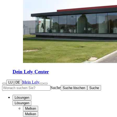
Dein Lely Center
Mein Lely
LU | DE
Suche
Suche löschen
Suche
Lösungen
Lösungen
Melken
Melken