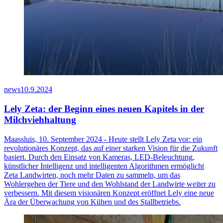
news
10.9.2024
Lely Zeta: der Beginn eines neuen Kapitels in der
Milchviehhaltung
Maassluis, 10. September 2024 - Heute stellt Lely Zeta vor: ein
revolutionäres Konzept, das auf einer starken Vision für die Zukunft
basiert. Durch den Einsatz von Kameras, LED-Beleuchtung,
künstlicher Intelligenz und intelligenten Algorithmen ermöglicht
Zeta Landwirten, noch mehr Daten zu sammeln, um das
Wohlergehen der Tiere und den Wohlstand der Landwirte weiter zu
verbessern. Mit diesem visionären Konzept eröffnet Lely eine neue
Ära der Überwachung von Kühen und des Stallbetriebs.