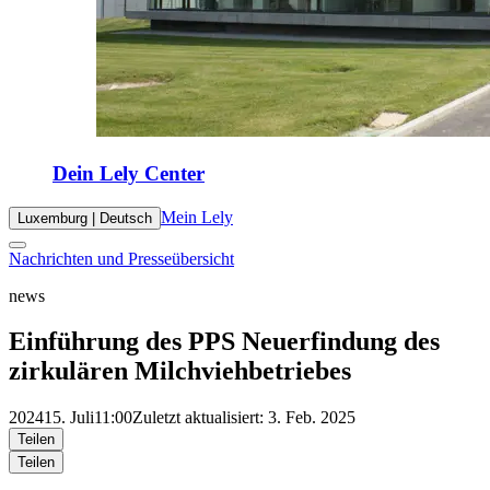
Dein Lely Center
Mein Lely
Luxemburg | Deutsch
Nachrichten und Presseübersicht
news
Einführung des PPS Neuerfindung des
zirkulären Milchviehbetriebes
2024
15. Juli
11:00
Zuletzt aktualisiert: 3. Feb. 2025
Teilen
Teilen