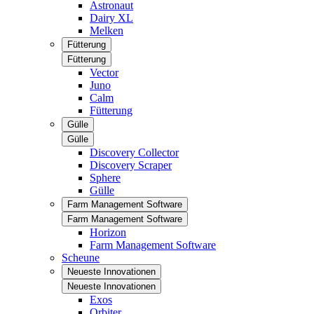
Astronaut
Dairy XL
Melken
Fütterung
Fütterung
Vector
Juno
Calm
Fütterung
Gülle
Gülle
Discovery Collector
Discovery Scraper
Sphere
Gülle
Farm Management Software
Farm Management Software
Horizon
Farm Management Software
Scheune
Neueste Innovationen
Neueste Innovationen
Exos
Orbiter