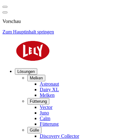
Vorschau
Zum Hauptinhalt springen
Lösungen
Melken
Astronaut
Dairy XL
Melken
Fütterung
Vector
Juno
Calm
Fütterung
Gülle
Discovery Collector