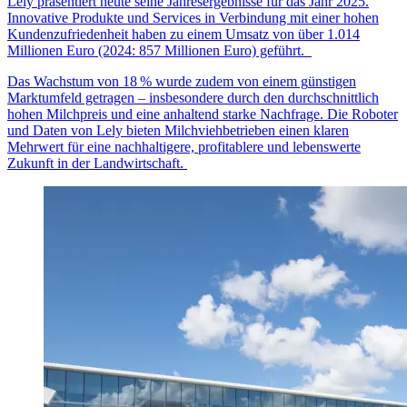
Lely präsentiert heute seine Jahresergebnisse für das Jahr 2025.
Innovative Produkte und Services in Verbindung mit einer hohen
Kundenzufriedenheit haben zu einem Umsatz von über 1.014
Millionen Euro (2024: 857 Millionen Euro) geführt.
Das Wachstum von 18
% wurde zudem von einem g
ü
nstigen
Marktumfeld getragen
–
insbesondere durch den durchschnittlich
hohen Milchpreis und eine anhaltend starke Nachfrage. Die Roboter
und Daten von Lely bieten Milchviehbetrieben einen klaren
Mehrwert f
ü
r eine nachhaltigere, profitablere und lebenswerte
Zukunft in der Landwirtschaft.