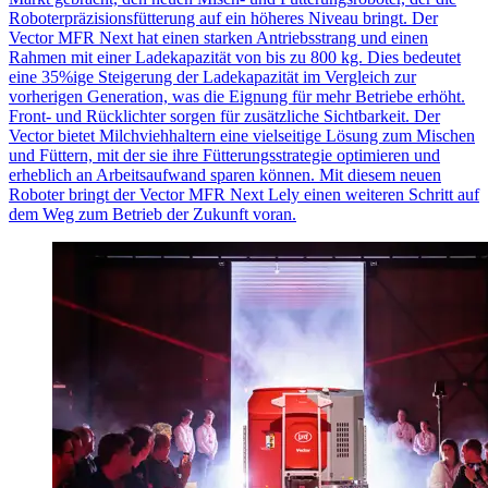
Roboterpräzisionsfütterung auf ein höheres Niveau bringt.
Der
Vector MFR Next hat einen starken Antriebsstrang und einen
Rahmen mit einer
Ladekapazität
von bis zu 800 kg.
Dies bedeutet
eine 35%ige Steigerung der Ladekapazität im Vergleich zur
vorherigen
Generation, was die Eignung für mehr Betriebe erhöht.
Front- und Rücklichter sorgen für zusätzliche Sichtbarkeit.
Der
Vector bietet Milchviehhaltern eine vielseitige Lösung zum Mischen
und Füttern, mit der sie
ihre Fütterungsstrategie
optimieren
und
erheblich an
Arbeitsaufwand
sparen
können. Mit diesem neuen
Roboter bringt der Vector MFR Next Lely einen weiteren Schritt auf
dem Weg zum Betrieb der Zukunft voran.