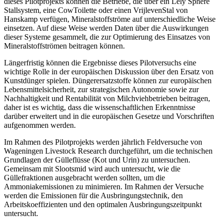
dieses Pilotprojekts können die Betriebe, die über ein Lely Sphere
Stallsystem, eine CowToilette oder einen VrijlevenStal von
Hanskamp verfügen, Mineralstoffströme auf unterschiedliche Weise
einsetzen. Auf diese Weise werden Daten über die Auswirkungen
dieser Systeme gesammelt, die zur Optimierung des Einsatzes von
Mineralstoffströmen beitragen können.
Längerfristig können die Ergebnisse dieses Pilotversuchs eine
wichtige Rolle in der europäischen Diskussion über den Ersatz von
Kunstdünger spielen. Düngerersatzstoffe können zur europäischen
Lebensmittelsicherheit, zur strategischen Autonomie sowie zur
Nachhaltigkeit und Rentabilität von Milchviehbetrieben beitragen,
daher ist es wichtig, dass die wissenschaftlichen Erkenntnisse
darüber erweitert und in die europäischen Gesetze und Vorschriften
aufgenommen werden.
Im Rahmen des Pilotprojekts werden jährlich Feldversuche von
Wageningen Livestock Research durchgeführt, um die technischen
Grundlagen der Gülleflüsse (Kot und Urin) zu untersuchen.
Gemeinsam mit Slootsmid wird auch untersucht, wie die
Güllefraktionen ausgebracht werden sollten, um die
Ammoniakemissionen zu minimieren. Im Rahmen der Versuche
werden die Emissionen für die Ausbringungstechnik, den
Arbeitskoeffizienten und den optimalen Ausbringungszeitpunkt
untersucht.