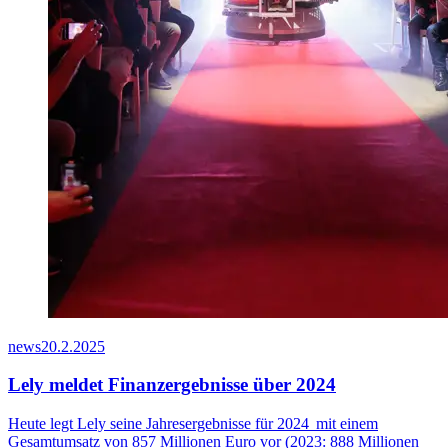
news
20.2.2025
Lely meldet Finanzergebnisse über 2024
Heute legt Lely seine Jahresergebnisse für
2024 mit
einem
Gesamtumsatz von 8
57
Millionen Euro vor (2023: 888 Millionen