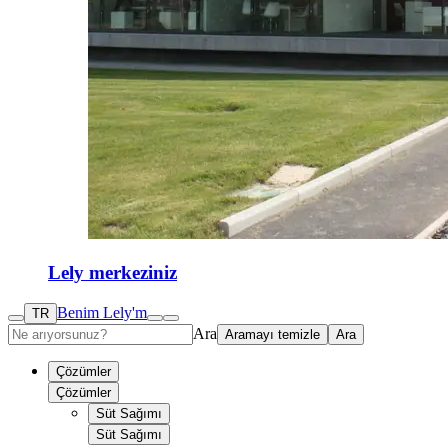
Lely merkeziniz
Benim Lely'm
TR
Ara
Aramayı temizle
Ara
Çözümler
Çözümler
Süt Sağımı
Süt Sağımı