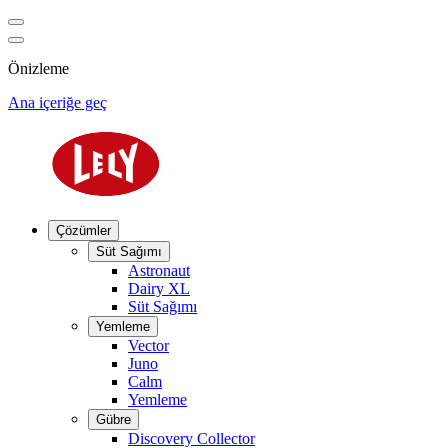
Önizleme
Ana içeriğe geç
Çözümler
Süt Sağımı
Astronaut
Dairy XL
Süt Sağımı
Yemleme
Vector
Juno
Calm
Yemleme
Gübre
Discovery Collector