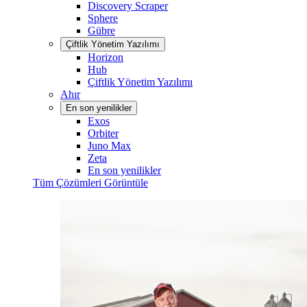
Discovery Scraper
Sphere
Gübre
Çiftlik Yönetim Yazılımı
Horizon
Hub
Çiftlik Yönetim Yazılımı
Ahır
En son yenilikler
Exos
Orbiter
Juno Max
Zeta
En son yenilikler
Tüm Çözümleri Görüntüle