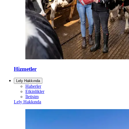
Hizmetler
Lely Hakkında
Haberler
Etkinlikler
İletişim
Lely Hakkında