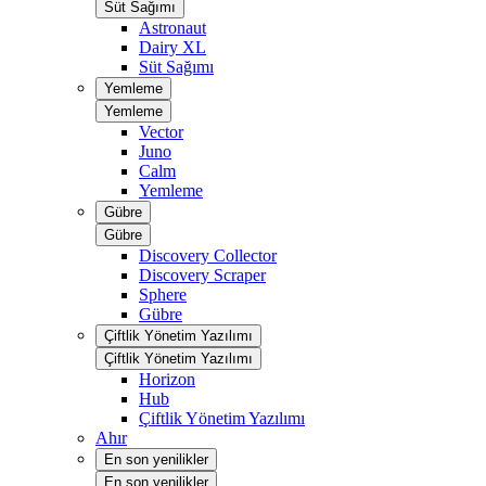
Süt Sağımı
Astronaut
Dairy XL
Süt Sağımı
Yemleme
Yemleme
Vector
Juno
Calm
Yemleme
Gübre
Gübre
Discovery Collector
Discovery Scraper
Sphere
Gübre
Çiftlik Yönetim Yazılımı
Çiftlik Yönetim Yazılımı
Horizon
Hub
Çiftlik Yönetim Yazılımı
Ahır
En son yenilikler
En son yenilikler