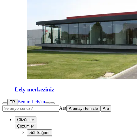
Lely merkeziniz
Benim Lely'm
TR
Ara
Aramayı temizle
Ara
Çözümler
Çözümler
Süt Sağımı