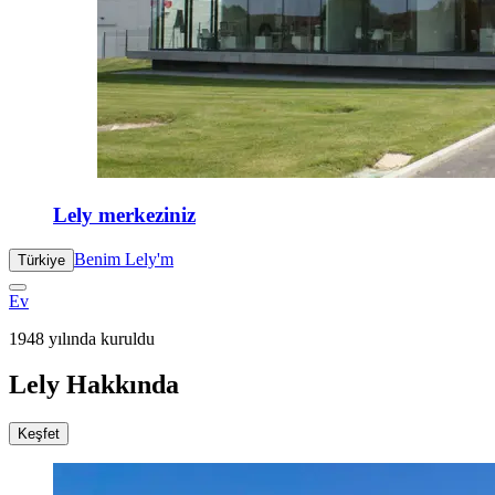
Lely merkeziniz
Benim Lely'm
Türkiye
Ev
1948 yılında kuruldu
Lely Hakkında
Keşfet