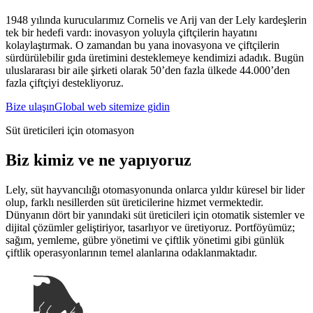
1948 yılında kurucularımız Cornelis ve Arij van der Lely kardeşlerin
tek bir hedefi vardı: inovasyon yoluyla çiftçilerin hayatını
kolaylaştırmak. O zamandan bu yana inovasyona ve çiftçilerin
sürdürülebilir gıda üretimini desteklemeye kendimizi adadık. Bugün
uluslararası bir aile şirketi olarak 50’den fazla ülkede 44.000’den
fazla çiftçiyi destekliyoruz.
Bize ulaşın
Global web sitemize gidin
Süt üreticileri için otomasyon
Biz kimiz ve ne yapıyoruz
Lely, süt hayvancılığı otomasyonunda onlarca yıldır küresel bir lider
olup, farklı nesillerden süt üreticilerine hizmet vermektedir.
Dünyanın dört bir yanındaki süt üreticileri için otomatik sistemler ve
dijital çözümler geliştiriyor, tasarlıyor ve üretiyoruz. Portföyümüz;
sağım, yemleme, gübre yönetimi ve çiftlik yönetimi gibi günlük
çiftlik operasyonlarının temel alanlarına odaklanmaktadır.