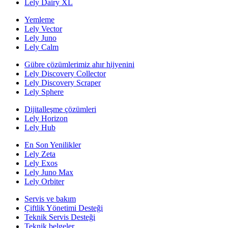
Lely Dairy XL
Yemleme
Lely Vector
Lely Juno
Lely Calm
Gübre çözümlerimiz ahır hijyenini
Lely Discovery Collector
Lely Discovery Scraper
Lely Sphere
Dijitalleşme çözümleri
Lely Horizon
Lely Hub
En Son Yenilikler
Lely Zeta
Lely Exos
Lely Juno Max
Lely Orbiter
Servis ve bakım
Çiftlik Yönetimi Desteği
Teknik Servis Desteği
Teknik belgeler