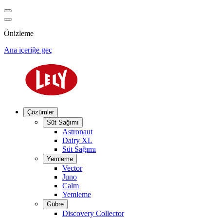
Önizleme
Ana içeriğe geç
Çözümler
Süt Sağımı
Astronaut
Dairy XL
Süt Sağımı
Yemleme
Vector
Juno
Calm
Yemleme
Gübre
Discovery Collector