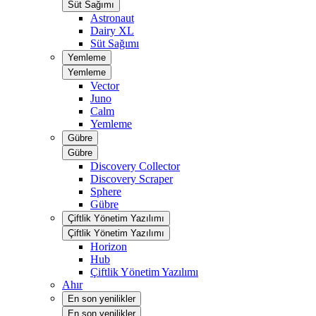
Süt Sağımı
Astronaut
Dairy XL
Süt Sağımı
Yemleme
Yemleme
Vector
Juno
Calm
Yemleme
Gübre
Gübre
Discovery Collector
Discovery Scraper
Sphere
Gübre
Çiftlik Yönetim Yazılımı
Çiftlik Yönetim Yazılımı
Horizon
Hub
Çiftlik Yönetim Yazılımı
Ahır
En son yenilikler
En son yenilikler