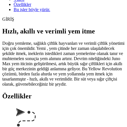
Özellikler
Bu işler böyle yürür.
GİRİŞ
Hızlı, akıllı ve verimli yem itme
Doğru yemleme, sağlıklı çiftlik hayvanları ve verimli çiftlik yönetimi
için çok önemlidir. Yemi
, yem çitinde her zaman ulaşılabilecek
şekilde itmek, ineklerin istedikleri zaman yemelerine olanak
tanır
ve
muhtemelen sonuçta
yem alımını artırır. Devrim niteliğindeki Juno
Max yem iticinin geliştirilmesi, artık büyük sığır çiftlikleri için akıllı
bir güç merkezinin geldiği anlamına geliyor. Bu Yellow Revolution
çözümü, birden fazla ahırda ve yem yollarında yem itmek için
tasarlanmıştır -
hızlı,
akıllı
ve verimlidir.
Bir süt veya sığır çiftçisi
olarak, güvenebileceğiniz bir şeydir.
Özellikler