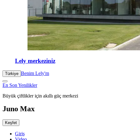
Lely merkeziniz
Benim Lely'm
Türkiye
En Son Yenilikler
Büyük çiftlikler için akıllı güç merkezi
Juno Max
Keşfet
Giriş
Video