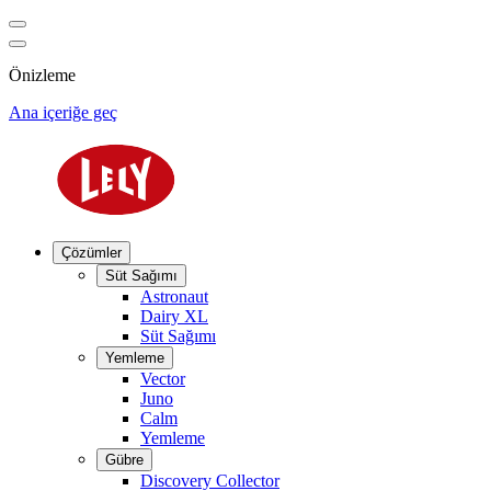
Önizleme
Ana içeriğe geç
Çözümler
Süt Sağımı
Astronaut
Dairy XL
Süt Sağımı
Yemleme
Vector
Juno
Calm
Yemleme
Gübre
Discovery Collector