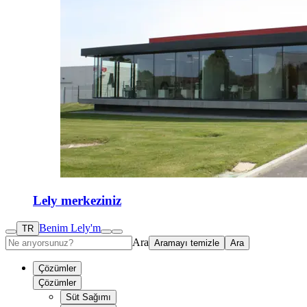
Lely merkeziniz
Benim Lely'm
TR
Ara
Aramayı temizle
Ara
Çözümler
Çözümler
Süt Sağımı