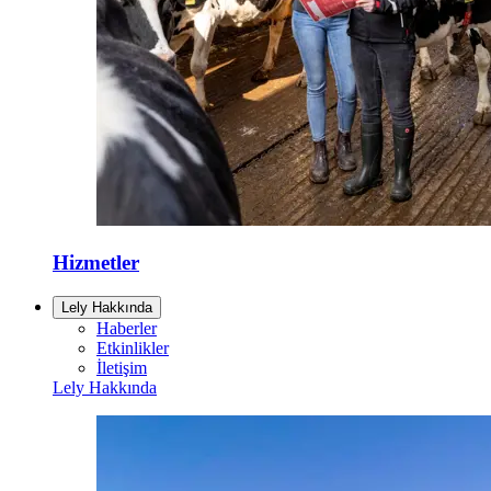
Hizmetler
Lely Hakkında
Haberler
Etkinlikler
İletişim
Lely Hakkında