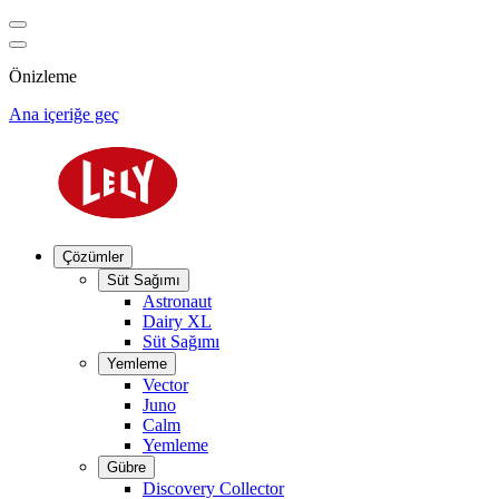
Önizleme
Ana içeriğe geç
Çözümler
Süt Sağımı
Astronaut
Dairy XL
Süt Sağımı
Yemleme
Vector
Juno
Calm
Yemleme
Gübre
Discovery Collector