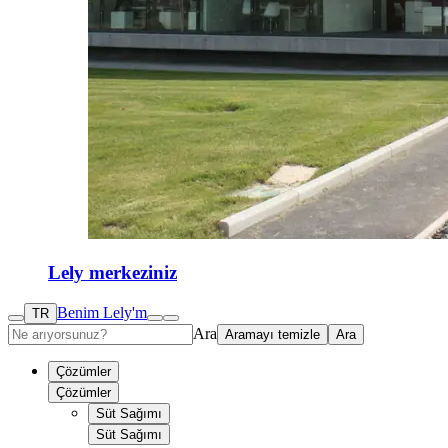
Lely merkeziniz
Benim Lely'm
TR
Ara
Aramayı temizle
Ara
Çözümler
Çözümler
Süt Sağımı
Süt Sağımı