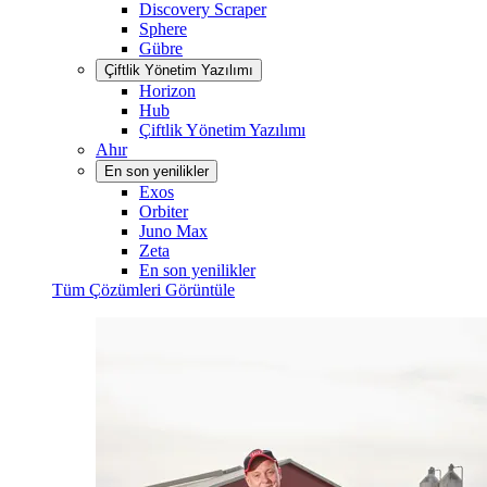
Discovery Scraper
Sphere
Gübre
Çiftlik Yönetim Yazılımı
Horizon
Hub
Çiftlik Yönetim Yazılımı
Ahır
En son yenilikler
Exos
Orbiter
Juno Max
Zeta
En son yenilikler
Tüm Çözümleri Görüntüle