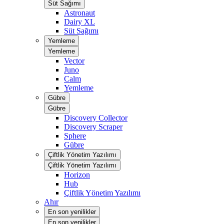
Süt Sağımı
Astronaut
Dairy XL
Süt Sağımı
Yemleme
Yemleme
Vector
Juno
Calm
Yemleme
Gübre
Gübre
Discovery Collector
Discovery Scraper
Sphere
Gübre
Çiftlik Yönetim Yazılımı
Çiftlik Yönetim Yazılımı
Horizon
Hub
Çiftlik Yönetim Yazılımı
Ahır
En son yenilikler
En son yenilikler