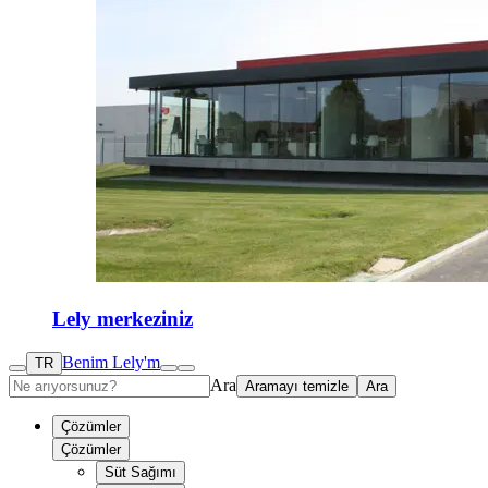
Lely merkeziniz
Benim Lely'm
TR
Ara
Aramayı temizle
Ara
Çözümler
Çözümler
Süt Sağımı