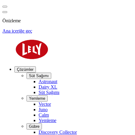
Önizleme
Ana içeriğe geç
Çözümler
Süt Sağımı
Astronaut
Dairy XL
Süt Sağımı
Yemleme
Vector
Juno
Calm
Yemleme
Gübre
Discovery Collector