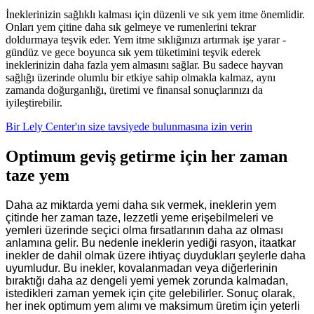
İneklerinizin sağlıklı kalması için düzenli ve sık yem itme önemlidir.
Onları yem çitine daha sık gelmeye ve rumenlerini tekrar
doldurmaya teşvik eder. Yem itme sıklığınızı artırmak işe yarar -
gündüz ve gece boyunca sık yem tüketimini teşvik ederek
ineklerinizin daha fazla yem almasını sağlar. Bu sadece hayvan
sağlığı üzerinde olumlu bir etkiye sahip olmakla kalmaz, aynı
zamanda doğurganlığı, üretimi ve finansal sonuçlarınızı da
iyileştirebilir.
Bir Lely Center'ın size tavsiyede bulunmasına izin verin
Optimum geviş getirme için her zaman
taze yem
Daha az miktarda yemi daha sık vermek, ineklerin yem
çitinde her zaman taze, lezzetli yeme erişebilmeleri ve
yemleri üzerinde seçici olma fırsatlarının daha az olması
anlamına gelir. Bu nedenle ineklerin yediği rasyon, itaatkar
inekler de dahil olmak üzere ihtiyaç duydukları şeylerle daha
uyumludur. Bu inekler, kovalanmadan veya diğerlerinin
bıraktığı daha az dengeli yemi yemek zorunda kalmadan,
istedikleri zaman yemek için çite gelebilirler. Sonuç olarak,
her inek optimum yem alımı ve maksimum üretim için yeterli