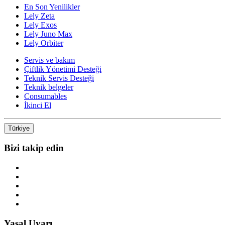
En Son Yenilikler
Lely Zeta
Lely Exos
Lely Juno Max
Lely Orbiter
Servis ve bakım
Çiftlik Yönetimi Desteği
Teknik Servis Desteği
Teknik belgeler
Consumables
İkinci El
Türkiye
Bizi takip edin
Yasal Uyarı