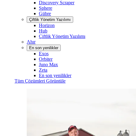
Discovery Scraper
Sphere
Gübre
Çiftlik Yönetim Yazılımı
Horizon
Hub
Çiftlik Yönetim Yazılımı
Ahır
En son yenilikler
Exos
Orbiter
Juno Max
Zeta
En son yenilikler
Tüm Çözümleri Görüntüle