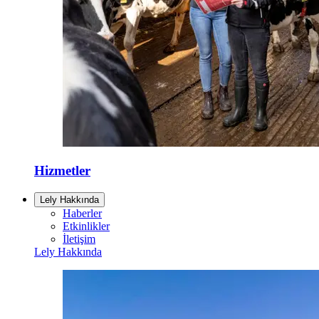
Hizmetler
Lely Hakkında
Haberler
Etkinlikler
İletişim
Lely Hakkında