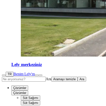
Lely merkeziniz
Benim Lely'm
TR
Ara
Aramayı temizle
Ara
Çözümler
Çözümler
Süt Sağımı
Süt Sağımı