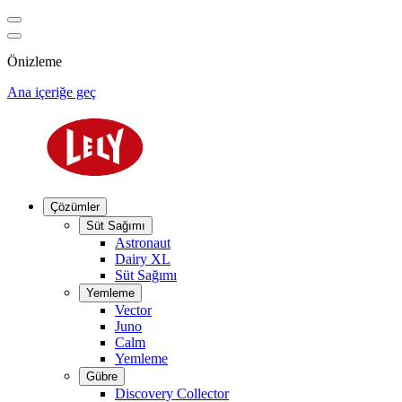
Önizleme
Ana içeriğe geç
Çözümler
Süt Sağımı
Astronaut
Dairy XL
Süt Sağımı
Yemleme
Vector
Juno
Calm
Yemleme
Gübre
Discovery Collector