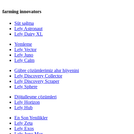
farming innovators
Süt sağma
Lely Astronaut
Lely Dairy XL
Yemleme
Lely Vector
Lely Juno
Lely Calm
Gübre çözümlerimiz ahır hijyenini
Lely Discovery Collector
Lely Discovery Scraper
Lely Sphere
Dijitalleşme çözümleri
Lely Horizon
Lely Hub
En Son Yenilikler
Lely Zeta
Lely Exos
Lely Juno Max