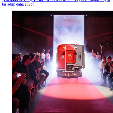
bir
adım
daha
atıyor
.