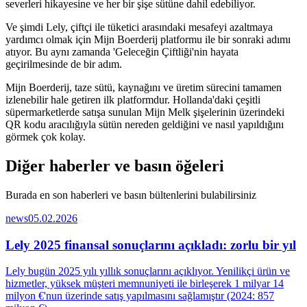
severleri hikayesine ve her bir şişe sütüne dahil edebiliyor.
Ve şimdi Lely, çiftçi ile tüketici arasındaki mesafeyi azaltmaya
yardımcı olmak için Mijn Boerderij platformu ile bir sonraki adımı
atıyor. Bu aynı zamanda 'Geleceğin Çiftliği'nin hayata
geçirilmesinde de bir adım.
Mijn Boerderij, taze sütü, kaynağını ve üretim sürecini tamamen
izlenebilir hale getiren ilk platformdur. Hollanda'daki çeşitli
süpermarketlerde satışa sunulan Mijn Melk şişelerinin üzerindeki
QR kodu aracılığıyla sütün nereden geldiğini ve nasıl yapıldığını
görmek çok kolay.
Diğer haberler ve basın öğeleri
Burada en son haberleri ve basın bültenlerini bulabilirsiniz
news
05.02.2026
Lely 2025 finansal sonuçlarını açıkladı: zorlu bir yıl
Lely bugün 2025 yılı yıllık sonuçlarını açıklıyor. Yenilikçi ürün ve
hizmetler, yüksek müşteri memnuniyeti ile birleşerek 1 milyar 14
milyon €'nun üzerinde satış yapılmasını sağlamıştır (2024: 857