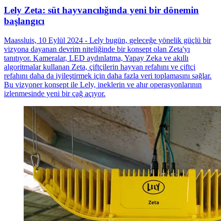
Lely Zeta: süt hayvancılığında yeni bir dönemin
başlangıcı
Maassluis, 10 Eylül 2024 - Lely bugün, geleceğe yönelik güçlü bir
vizyona dayanan devrim niteliğinde bir konsept olan Zeta'yı
tanıtıyor. Kameralar, LED aydınlatma, Yapay Zeka ve akıllı
algoritmalar kullanan Zeta, çiftçilerin hayvan refahını ve çiftçi
refahını daha da iyileştirmek için daha fazla veri toplamasını sağlar.
Bu vizyoner konsept ile Lely, ineklerin ve ahır operasyonlarının
izlenmesinde yeni bir çağ açıyor.