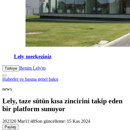
Lely merkeziniz
Benim Lely'm
Türkiye
Haberler ve basına genel bakış
news
Lely, taze sütün kısa zincirini takip eden
bir platform sunuyor
2023
20 Mar
11:48
Son güncelleme: 15 Kas 2024
Paylaş