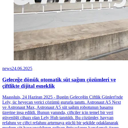
news
24.06.2025
Geleceğe dönük otomatik süt sağım çözümleri ve
çiftlikte dijital esneklik
Maassluis, 24 Haziran 2025 - Bugün Geleceğin Çiftlik Günleri'nde
Lely, üç heyecan verici çözümü gururla tanıttı. Astronaut A5 Next
ve Astronaut Max, Astronaut A5 süt sağım robotunun başarısı
üzerine inşa edildi. Bunun yanında, çiftçiler için temel bir veri
güvenliği cihazı olan Lely Hub tanıtıldı. Bu çözümler, hayvan
refahını ve çiftçi refahını artırmaya güçlü bir şekilde odaklanarak
modern süt hayvancılığının gelişen ihtiyaçlarını karşılamak üzere