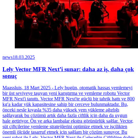
news
18.03.2025
Lely Vector MFR Next’i sunar: daha az iş, daha çok
sonuç
Maassluis
, 18
Mart
2025 - Lely
bugün
,
otomatik
hassas
yemlemeyi
bir
üst
seviyeye
taşıyan
yeni
karıştırma
ve
yemleme
robotu
Vector
MFR
Next'i
tanıttı
. Vector MFR
Next'te
güçlü
bir
tahrik
hattı
ve 800
kg'a
kadar
yük
kapasitesine
sahip
bir
çerçeve
bulunmaktadır
. Bu,
önceki
nesle
kıyasla
%35
daha
yüksek
yem
yükleme
ağırlığı
sağlayarak
bu
çözümü
artık
daha
fazla
çiftlik
için
daha
da
uygun
hale
getiriyor
.
Ön
ve
arka
lambalar
ekstra
görünürlük
sağlar
. Vector,
süt
çiftçilerine
yemleme
stratejilerini
optimize
etmek
ve
işçilikten
önemli
ölçüde
tasarruf
etmek
için
sağlam
bir
çözüm
sunuyor
. Bu
yeni
robot
ile
Lely, Vector MFR Next
ile
Geleceğin
Çiftliğine
doğru