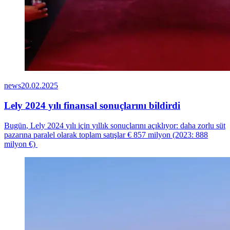
news
20.02.2025
Lely 2024 yılı finansal sonuçlarını bildirdi
Bugün
, Lely 2024
yılı
için
yıllık
sonuçlarını
açıklıyor
:
daha
zorlu
süt
pazarına
paralel
olarak
toplam
satışlar
€ 8
57
milyon
(2023: 888
milyon
€)