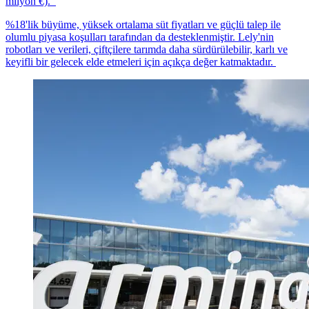
milyon €).
%18'lik büyüme, yüksek ortalama süt fiyatları ve güçlü talep ile
olumlu piyasa koşulları tarafından da desteklenmiştir. Lely'nin
robotları ve verileri, çiftçilere tarımda daha sürdürülebilir, karlı ve
keyifli bir gelecek elde etmeleri için açıkça değer katmaktadır.