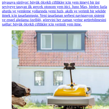
piyasaya sürüyor: büyük ölçekli çiftlikler için yem itmeyi bir üst
seviyeye taşıyan ilk gerçek otonom yem itici. Juno Max, birden fazla
ahırda ve yemleme yollarında yemi hızlı, akıllı ve verimli bir şekilde
itmek için tasarlanmıştır. Yeni tasarlanan serbest navigasyon sistemi
ve engel algılama özelliği, görevini her zaman yerine getirebilmesini
sağlar: büyük ölçekli çiftlikler için verimli yem itme.