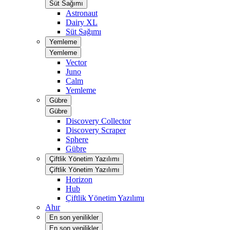
Süt Sağımı
Astronaut
Dairy XL
Süt Sağımı
Yemleme
Yemleme
Vector
Juno
Calm
Yemleme
Gübre
Gübre
Discovery Collector
Discovery Scraper
Sphere
Gübre
Çiftlik Yönetim Yazılımı
Çiftlik Yönetim Yazılımı
Horizon
Hub
Çiftlik Yönetim Yazılımı
Ahır
En son yenilikler
En son yenilikler