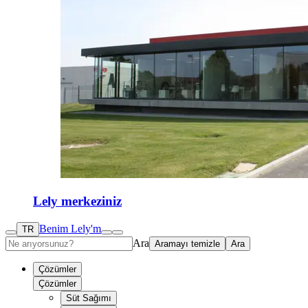
Lely merkeziniz
Benim Lely'm
TR
Ara
Aramayı temizle
Ara
Çözümler
Çözümler
Süt Sağımı