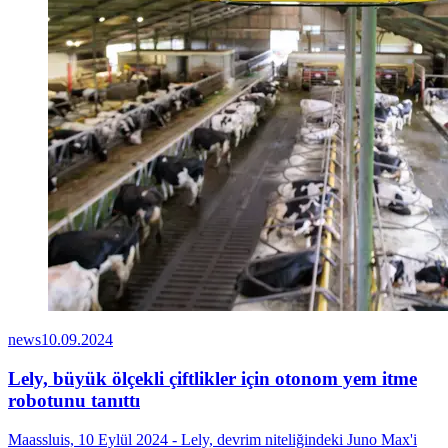
news
10.09.2024
Lely, büyük ölçekli çiftlikler için otonom yem itme
robotunu tanıttı
Maassluis, 10 Eylül 2024 - Lely, devrim niteliğindeki Juno Max'i