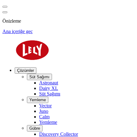
Önizleme
Ana içeriğe geç
Çözümler
Süt Sağımı
Astronaut
Dairy XL
Süt Sağımı
Yemleme
Vector
Juno
Calm
Yemleme
Gübre
Discovery Collector