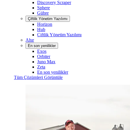
Discovery Scraper
Sphere
Gübre
Çiftlik Yönetim Yazılımı
Horizon
Hub
Çiftlik Yönetim Yazılımı
Ahır
En son yenilikler
Exos
Orbiter
Juno Max
Zeta
En son yenilikler
Tüm Çözümleri Görüntüle