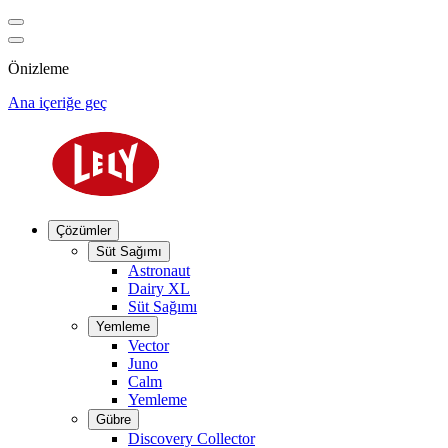
Önizleme
Ana içeriğe geç
Çözümler
Süt Sağımı
Astronaut
Dairy XL
Süt Sağımı
Yemleme
Vector
Juno
Calm
Yemleme
Gübre
Discovery Collector