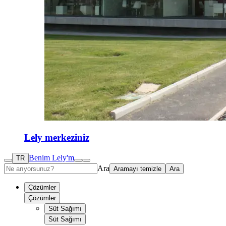
Lely merkeziniz
Benim Lely'm
TR
Ara
Aramayı temizle
Ara
Çözümler
Çözümler
Süt Sağımı
Süt Sağımı