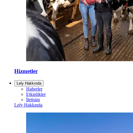
Hizmetler
Lely Hakkında
Haberler
Etkinlikler
İletişim
Lely Hakkında