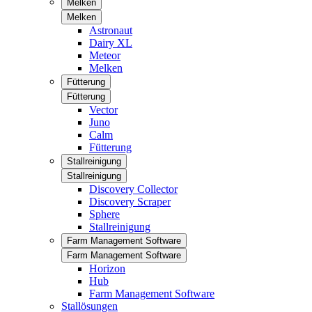
Melken
Melken
Astronaut
Dairy XL
Meteor
Melken
Fütterung
Fütterung
Vector
Juno
Calm
Fütterung
Stallreinigung
Stallreinigung
Discovery Collector
Discovery Scraper
Sphere
Stallreinigung
Farm Management Software
Farm Management Software
Horizon
Hub
Farm Management Software
Stallösungen