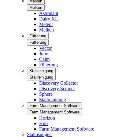
Melken
Melken
Astronaut
Dairy XL
Meteor
Melken
Fütterung
Fütterung
Vector
Juno
Calm
Fütterung
Stallreinigung
Stallreinigung
Discovery Collector
Discovery Scraper
Sphere
Stallreinigung
Farm Management Software
Farm Management Software
Horizon
Hub
Farm Management Software
Stallösungen