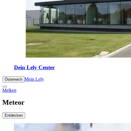
Dein Lely Center
Mein Lely
Österreich
Melken
Meteor
Entdecken