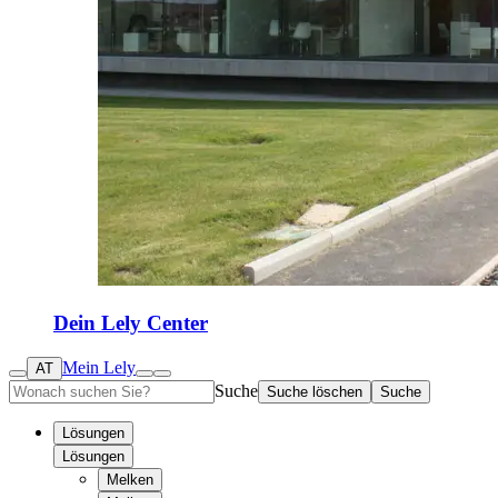
Dein Lely Center
Mein Lely
AT
Suche
Suche löschen
Suche
Lösungen
Lösungen
Melken