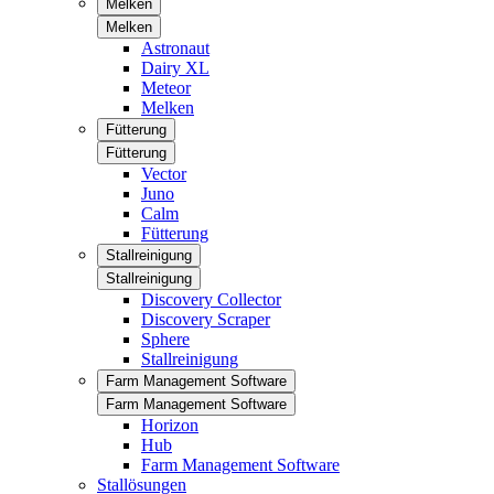
Melken
Melken
Astronaut
Dairy XL
Meteor
Melken
Fütterung
Fütterung
Vector
Juno
Calm
Fütterung
Stallreinigung
Stallreinigung
Discovery Collector
Discovery Scraper
Sphere
Stallreinigung
Farm Management Software
Farm Management Software
Horizon
Hub
Farm Management Software
Stallösungen