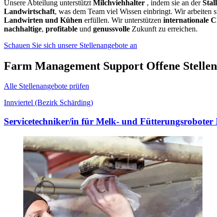
Unsere Abteilung unterstützt
Milchviehhalter
, indem sie an der
Stal
Landwirtschaft
, was dem Team viel Wissen einbringt. Wir arbeiten 
Landwirten und Kühen
erfüllen. Wir unterstützen
internationale C
nachhaltige
,
profitable
und
genussvolle
Zukunft zu erreichen.
Schauen Sie sich unsere Stellenangebote an
Farm Management Support Offene Stellen
Alle Stellenangebote prüfen
Innviertel (Bezirk Schärding)
Servicetechniker/in für Melk- und Fütterungsroboter 