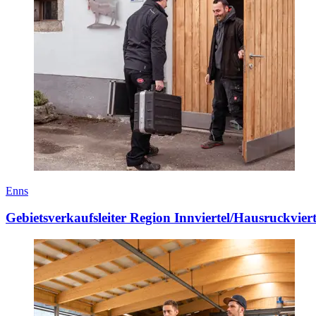
Enns
Gebietsverkaufsleiter Region Innviertel/Hausruckviert