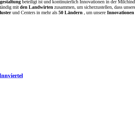
lgestaltung
beteiligt ist und kontinuierlich Innovationen in der Milchin
ständig mit
den Landwirten
zusammen, um sicherzustellen, dass uns
luster
und Centers in mehr als
50 Ländern
, um unsere
Innovatione
Innviertel